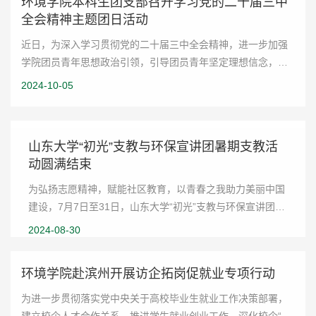
环境学院本科生团支部召开学习党的二十届三中
全会精神主题团日活动
近日，为深入学习贯彻党的二十届三中全会精神，进一步加强
学院团员青年思想政治引领，引导团员青年坚定理想信念，环
境科学与工程学院2023级、2024级本科生团支部分别召开学习
2024-10-05
党的二十届三中全会精神主题团日活动...
山东大学“初光”支教与环保宣讲团暑期支教活
动圆满结束
为弘扬志愿精神，赋能社区教育，以青春之我助力美丽中国
建设，7月7日至31日，山东大学“初光”支教与环保宣讲团赴
即墨区十四地开展了为期25天的公益宣讲与支教活动。 团
2024-08-30
队根据前期与街道和村委的对接情况，充...
环境学院赴滨州开展访企拓岗促就业专项行动
为进一步贯彻落实党中央关于高校毕业生就业工作决策部署，