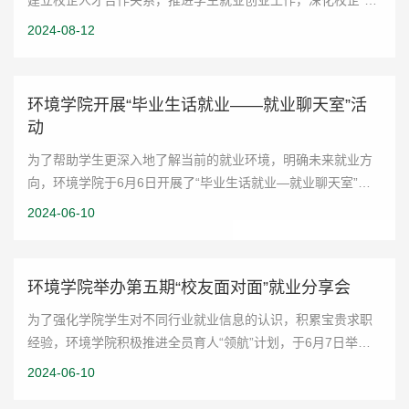
建立校企人才合作关系，推进学生就业创业工作，深化校企“产
学研就”对接，8月8日，环境学院赴滨州开展访企拓岗促就业专
2024-08-12
项行动，学院党委副书记桑伟林，...
环境学院开展“毕业生话就业——就业聊天室”活
动
为了帮助学生更深入地了解当前的就业环境，明确未来就业方
向，环境学院于6月6日开展了“毕业生话就业—就业聊天室”活
动。两位2024届优秀毕业生就求职技巧、职业规划、面试经验
2024-06-10
等方面进行了深入的交流和探讨，帮...
环境学院举办第五期“校友面对面”就业分享会
为了强化学院学生对不同行业就业信息的认识，积累宝贵求职
经验，环境学院积极推进全员育人“领航”计划，于6月7日举办
了以“智慧环保 绿色互联”为主题的校友面对面就业分享会。此
2024-06-10
次活动邀请2010级本科生、现任百...