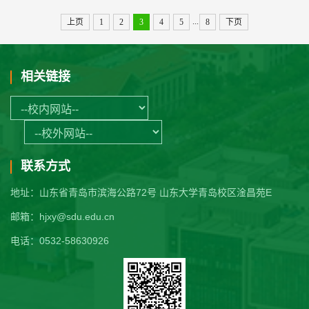
...
上页
1
2
3
4
5
8
下页
相关链接
联系方式
地址：山东省青岛市滨海公路72号 山东大学青岛校区淦昌苑E
邮箱：hjxy@sdu.edu.cn
电话：0532-58630926