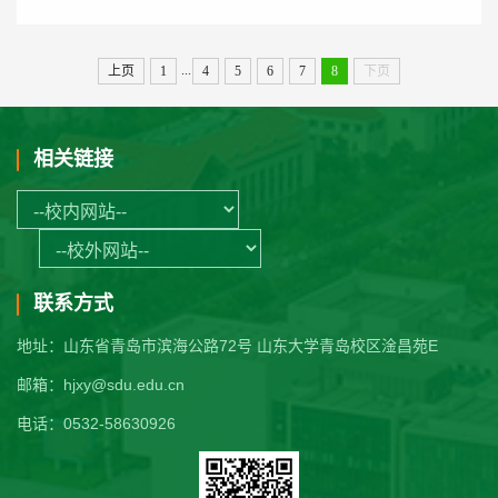
...
上页
1
4
5
6
7
8
下页
相关链接
联系方式
地址：山东省青岛市滨海公路72号 山东大学青岛校区淦昌苑E
邮箱：hjxy@sdu.edu.cn
电话：0532-58630926