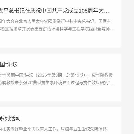
环境科学与工程学院师生热议习近平总书记在庆祝中国共产党成立105周年大会上的讲话
05周年大会在北京人民大会堂隆重举行中共中央总书记、国家主
得者颁授勋章并发表重要讲话环境科学与工程学院组织全院师生
国”讲坛
学“美丽中国”讲坛（2026年第9期，总第49期）。应学院教授
聘教授朱东强以“典型抗生素环境界面过程与抗性效应研究”为
生系列活动
为扎实做好毕业季思政育人工作，厚植毕业生爱校荣院情怀，