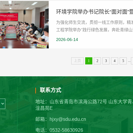
环境学院举办书记院长“面对面”暨
为强化师生交流，贯彻一线工作原则，精准
工程学院举办“践行绿色发展，奔赴青绿山河
副书记、环...
2026-06-14
...
上页
1
2
3
4
5
联系方式
地址：山东省青岛市滨海公路72号 山东大学青
淦昌苑E
邮箱：hjxy@sdu.edu.cn
电话：0532-58630926