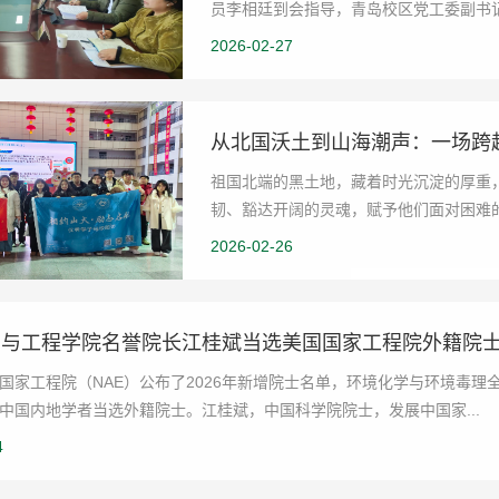
员李相廷到会指导，青岛校区党工委副书
班子成员参会。会上...
2026-02-27
从北国沃土到山海潮声：一场跨
祖国北端的黑土地，藏着时光沉淀的厚重
韧、豁达开阔的灵魂，赋予他们面对困难
怀志向跨越两千公里...
2026-02-26
学与工程学院名誉院长江桂斌当选美国国家工程院外籍院
国家工程院（NAE）公布了2026年新增院士名单，环境化学与环境毒
中国内地学者当选外籍院士。江桂斌，中国科学院院士，发展中国家...
4