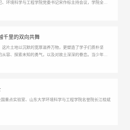
记、环境科学与工程学院党委书记宋作标主持会议，学院全体
越千里的双向共舞
，这片土地以沉默的宽厚滋养万物，更塑造了学子们质朴坚
的从容、探索未知的勇气，以及对故土深深的眷恋。当少年心
士
理全国重点实验室、山东大学环境科学与工程学院名誉院长江桂斌