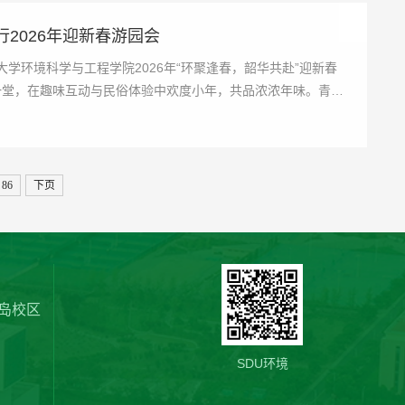
2026年迎新春游园会
学环境科学与工程学院2026年“环聚逢春，韶华共赴”迎新春
一堂，在趣味互动与民俗体验中欢度小年，共品浓浓年味。青岛
86
下页
岛校区
SDU环境