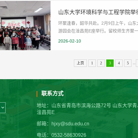
山东大学环境科学与工程学院举行
环聚逢春，韶华共赴。2月9日上午，山东大
游园会在淦昌苑E座举行。留校师生齐聚
校区党工委副书...
2026-02-10
...
上页
1
2
3
4
5
联系方式
地址：山东省青岛市滨海公路72号 山东大学青
淦昌苑E
邮箱：hjxy@sdu.edu.cn
电话：0532-58630926