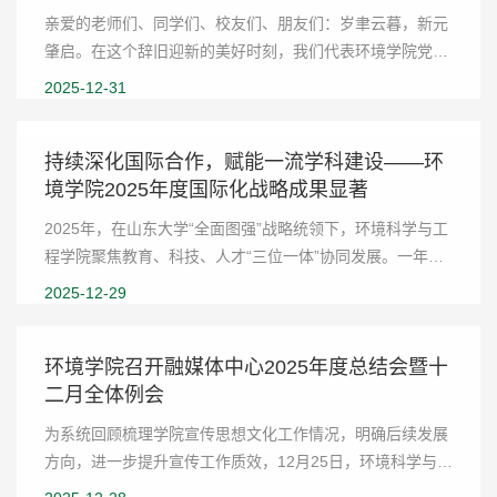
亲爱的老师们、同学们、校友们、朋友们：岁聿云暮，新元
肇启。在这个辞旧迎新的美好时刻，我们代表环境学院党政
班子，向全体师生，向离退休老同志，向关心支持学院事业
2025-12-31
发展的海内外院友和社会各界朋友，致以最诚...
持续深化国际合作，赋能一流学科建设——环
境学院2025年度国际化战略成果显著
2025年，在山东大学“全面图强”战略统领下，环境科学与工
程学院聚焦教育、科技、人才“三位一体”协同发展。一年
来，学院立足学科根基，整合全球资源，在顶尖人才引育、
2025-12-29
战略平台建设、国际化育人新生态打造等方...
环境学院召开融媒体中心2025年度总结会暨十
二月全体例会
为系统回顾梳理学院宣传思想文化工作情况，明确后续发展
方向，进一步提升宣传工作质效，12月25日，环境科学与工
程学院召开融媒体中心2025年度总结会暨十二月全体例会。