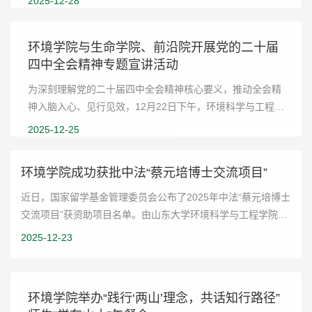
2025-12-28
学院党委副书记高正、指导老师高悦出席会议...
环境学院与生命学院、前沿院开展党的二十届
四中全会精神专题宣讲活动
为深刻理解党的二十届四中全会精神核心要义，推动全会精
神入脑入心、见行见效，12月22日下午，环境科学与工程学
院、生命科学学院、前沿交叉科学青岛研究院联合举办党的
2025-12-25
二十届四中全会精神专题宣讲报告会。会议由...
环境学院成功获批中法“蔡元培博士交流项目”
近日，国家留学基金管理委员会公布了2025年中法“蔡元培博士
交流项目”获资助项目名单。由山东大学环境科学与工程学院申
报的“沿海城市低空大气污染关键过程研究”项目通过中法双方联
2025-12-23
合评审，正式获批立项资助。...
环境学院举办“践行‘两山’理念，共话知行路径”