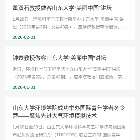
董双石教授做客山东大学“美丽中国”讲坛
1月28日，环境科学与工程学院举办山东大学“美丽中国”讲
坛（2026年第3期，总第43期）。应学院教授李倩邀请，吉
林大学新能源与环境学院院长、国家高层次人才特聘教授董
2026-02-01
双石以“腐殖酸影响光催化：抑制or促进？”...
钟寰教授做客山东大学“美丽中国”讲坛
近日，环境科学与工程学院举办山东大学“美丽中国”讲坛
（2026年第2期，总第42期）。应学院教授闫震邀请，南京
大学环境学院教授钟寰以“汞转化与风险”为题作主题报告。
2026-01-31
讲坛由闫震主持。钟寰在报告中系统阐述了汞...
山东大学环境学院成功举办国际青年学者冬令
营——聚焦先进大气环境模拟技术
1月26日至29日，由山东大学环境科学与工程学院与德国莱
布尼茨对流层研究所（TROPOS）联合主办的“国际青年环