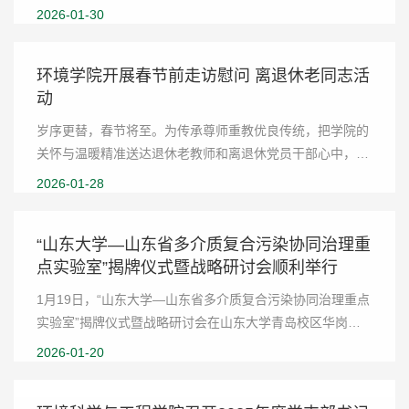
境学者冬令营”在山东大学青岛校区举行。本次冬令营在环
2026-01-30
境科学与工程学院院长杜林与欧洲科学院院士Hart...
环境学院开展春节前走访慰问 离退休老同志活
动
岁序更替，春节将至。为传承尊师重教优良传统，把学院的
关怀与温暖精准送达退休老教师和离退休党员干部心中，1
月27日，环境科学与工程学院院长杜林、副处级组织员蒲业
2026-01-28
虹一行走访慰问退休老教师和离退休党员干部，...
“山东大学—山东省多介质复合污染协同治理重
点实验室”揭牌仪式暨战略研讨会顺利举行
1月19日，“山东大学—山东省多介质复合污染协同治理重点
实验室”揭牌仪式暨战略研讨会在山东大学青岛校区华岗苑
北楼举行。中国工程院院士朱利中、俞汉青，中国科学院院
2026-01-20
士唐波，欧洲科学院院士陈建民，国家自然科...