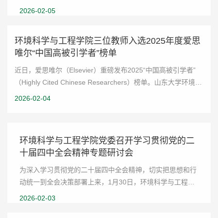
限公司副总经理吴险峰，科技创新部主任冯旭松，东线有限
2026-02-05
公司党委书记、董事长倪鹏，副总经理陈伟畅...
环境科学与工程学院三位教师入选2025年度爱思
唯尔“中国高被引学者”榜单
近日，爱思唯尔（Elsevier）重磅发布2025“中国高被引学者”
（Highly Cited Chinese Researchers）榜单。山东大学环境科
学与工程学院高宝玉教授、刘汝涛教授和岳钦艳教授入选2025
2026-02-04
年中国高被引学者榜单（按姓名拼...
环境科学与工程学院党委召开学习贯彻党的二
十届四中全会精神专题研讨会
为深入学习贯彻党的二十届四中全会精神，切实把思想和行
动统一到全会决策部署上来，1月30日，环境科学与工程学
院党委召开专题研讨会。青岛校区党工委副书记、环境科学
2026-02-03
与工程学院党委书记宋作标主持会议，学院领导...