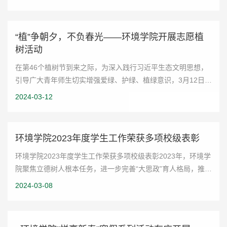
想，创新引领未来”——挑战杯经...
“植”争朝夕，不负春光——环境学院开展志愿植
树活动
在第46个植树节到来之际，为深入践行习近平生态文明思想，
引导广大青年师生切实增强爱绿、护绿、植绿意识，3月12日上
午，环境科学与工程学院组织师生代表50余人前往青岛市李沧
2024-03-12
区双峰山开展义务植树活动，以行动践...
环境学院2023年度学生工作荣获多项校级表彰
环境学院2023年度学生工作荣获多项校级表彰2023年，环境学
院聚焦立德树人根本任务，进一步完善“大思政”育人格局，推动
“三全育人”走深走实、“五育并举”落细落地，体系化培育优秀
2024-03-08
“山大环境人”。学院获评山...