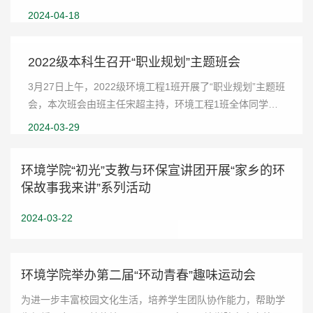
声苑举行运动会赛前动员会暨培训讲座。本次培训邀请了山
2024-04-18
东大学体育学院谷昭卿老师担任主讲，80余名运...
2022级本科生召开“职业规划”主题班会
3月27日上午，2022级环境工程1班开展了“职业规划”主题班
会，本次班会由班主任宋超主持，环境工程1班全体同学参
加。首先，宋超根据近三年毕业生就业去向系统分析了环境
2024-03-29
行业人才需求状态，说明了目前环境行业的形...
环境学院“初光”支教与环保宣讲团开展“家乡的环
保故事我来讲”系列活动
2024-03-22
环境学院举办第二届“环动青春”趣味运动会
为进一步丰富校园文化生活，培养学生团队协作能力，帮助学