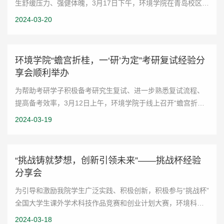
生舒缓压力、强健体魄，3月17日下午，环境学院在青岛校区田
径场举办了第二届“环动青春”趣味运动会。活动共吸引了16支
2024-03-20
队伍、200余名同学参加。本次活动...
环境学院“蟾宫折桂，一‘研’为定”考研复试经验分
享会顺利举办
为帮助考研学子积极备考研究生复试、进一步熟悉复试流程、
提高备考效率，3月12日上午，环境学院于线上召开“蟾宫折
桂，一‘研’为定”——考研复试经验分享会。环境科学与工程学
2024-03-19
院2019级本科生何丹、黄逸清、迟骋...
“挑战铸就梦想，创新引领未来”——挑战杯经验
分享会
为引导和激励我院学生广泛实践、积极创新，积极参与“挑战杯”
全国大学生课外学术科技作品竞赛和创业计划大赛，环境科学
与工程学院学生会学习创新部于3月12日晚举办了“挑战铸就梦
2024-03-18