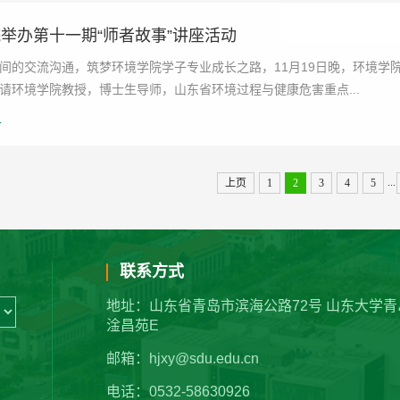
举办第十一期“师者故事”讲座活动
间的交流沟通，筑梦环境学院学子专业成长之路，11月19日晚，环境学
请环境学院教授，博士生导师，山东省环境过程与健康危害重点...
1
...
上页
1
2
3
4
5
联系方式
地址：山东省青岛市滨海公路72号 山东大学青
淦昌苑E
邮箱：hjxy@sdu.edu.cn
电话：0532-58630926