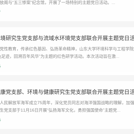
放阁与“五三惨案”纪念馆，开展了一场特别的主题党日活动。...
7
环境研究生党支部与流域水环境党支部联合开展主题党日
党性教育，传承红色基因、弘扬革命精神，山东大学环境科学与工程学院流
色足迹，回溯百年风华”为主题的红色研学活动。本次活动旨在激...
6
健康党支部、环境与健康研究生党支部联合开展主题党日
人民解放军海军成立75周年，深化党员同志对海洋强国战略的理解，加
生党支部于11月16日开展“弘扬海军文化，勇担强国使命”主题党...
3