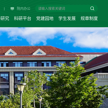
|
院内办公
学研究
科研平台
党建园地
学生发展
规章制度