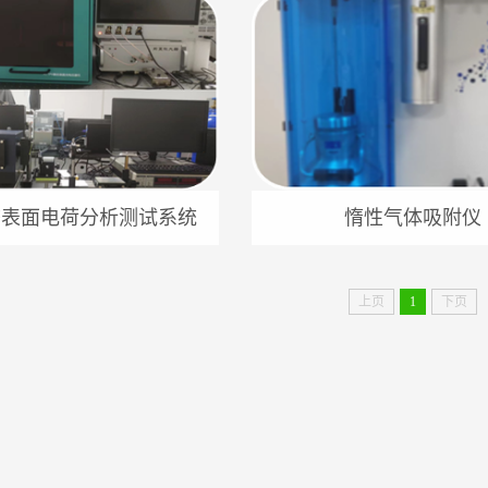
态表面电荷分析测试系统
惰性气体吸附仪
上页
1
下页