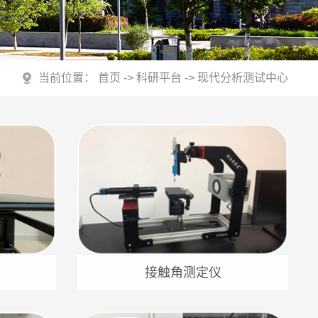
当前位置：
首页
->
科研平台
->
现代分析测试中心
接触角测定仪