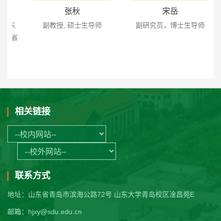
张秋
宋岳
东
副教授, 硕士生导师
副研究员，博士生导师
东省
相关链接
联系方式
地址：山东省青岛市滨海公路72号 山东大学青岛校区淦昌苑E
邮箱：hjxy@sdu.edu.cn