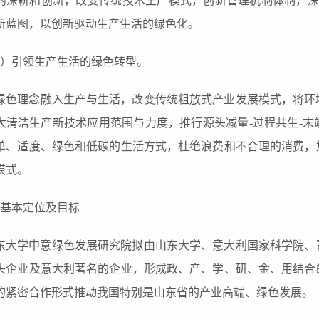
的
深耕和创新，改
变
传统
技术生产
模式，创新管理机制体制
，深
新蓝图，以创新驱动
生产
生活
的绿色化。
3）引领生产
生活的绿色转型
。
绿色
理念
融入
生产与生活，
改变
传统
粗放式
产业发展模式，
将环
大
清洁生产新技术
应用
范围与
力度
，推行源头减
量-
过程
共生
-
单、适度、绿色和低碳的生活方式，杜绝浪费和不合理的消费，
模式。
、基本定位及目标
东大学中意绿色发展研究院拟由山东大学、意大利国家科学院、
头企业及意大利著名的企业，形成政、产、学、研、金、用结合
的紧密合作形式推动我国特别是山东省的产业高端、绿色发展。