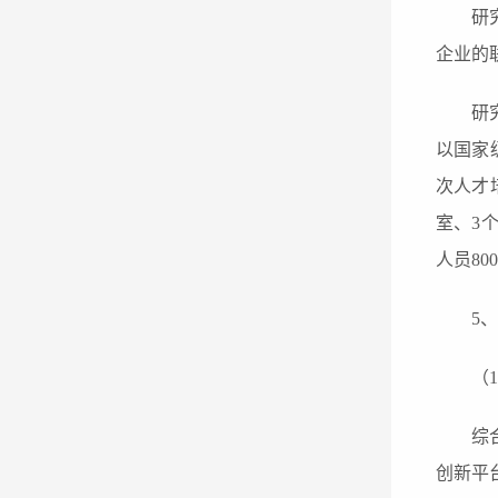
研
企业的
研
以国家
次人才
室、3
人员8
5
、
（
综
创新平