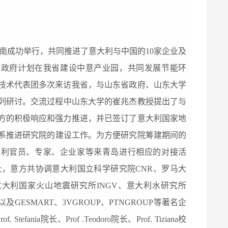
济南成功举行，共同推进了意大利与中国的10家企业及
方政府
计划在
我省
建设中意产业园，共同发展节能环
技术代表团多次
来访我省
，
与山东省政府、山东大学
列研讨。
交流
过程中山东大学的崔兆杰教授提出了与
方的积极响应和强力推进，
并已签订了意大利国家地
负责联系推进研究院的建设工作。为方便研究院筹建期间的
大利官员、专家、企业家等来
青岛
进行相应的对接活
止，意方共协调意大利国立科学研究院CNR、罗马大
大利国家火山地震研究所INGV、意大利水研究所
GESMART、3VGROUP、PTNGROUP等著名企
院长、Prof .Teodoro院长、Prof. Tiziana校