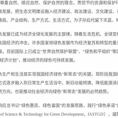
照尊重自然、顺应自然、保护自然的理念，贯彻节约资源和保护
碳发展，把生态文明建设融入经济建设、政治建设、文化建设、
格局、产业结构、生产方式、生活方式，为子孙后代留下天蓝、
色
发展已成为
经济
全球
化
发展的主旋律
。随着生态危机、全球变
各国经济的冲击，
许多国家将绿色发展作为经济复苏和转型的重
展
。目前国际上
已
成立“世界自然保护联盟”、“绿色和平组织”等
经济计划
”，推动
经济的绿色可持续发展。
色
生产
和
生活
是实现我国经济绿色“
新常态
”
的关键
。现阶段
我国
方式逐步融入
到日常生产生活当中
，
新旧动能转换、
降低能源消
然方向
，
也是
推动社会经济
向绿色
“
新常态
”
发展的必然趋势
。
响应
总书记
“绿色惠民、绿色富国”的发展思路，践行“绿色承诺”
e of Science & Technology for Green Development，IASTGD）
，
凝