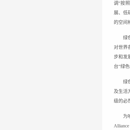
调
“按
展、低
的空间
绿
对世界
步和发
台
“绿色
绿
及
生活
级的必
为
Allianc