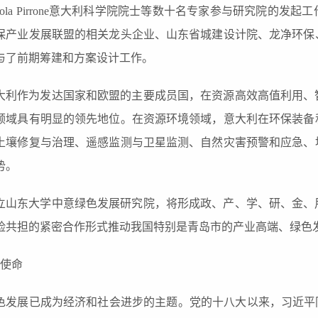
icola Pirrone意大利科学院院士等数十名专家参与研究院
保产业发展联盟的相关龙头企业、山东省城建设计院
、
龙净环保
与了前期筹建和方案设计工作。
大利作为发达国家和欧盟的主要成员国，在资源高效高值利用、
领域具有明显的领先地位。在资源环境领域，意大利在环保装备
土壤修复与治理、遥感监测与卫星监测、自然灾害预警和应急、
势。
立
山东大学中意绿色发展研究院
，将
形成政、产、学、研、金、
险共担的紧密合作形式推动我国特别是
青岛市
的产业高端、绿色
使命
色发展已成为经济和社会进步的主题。党的十八大以来，习近平