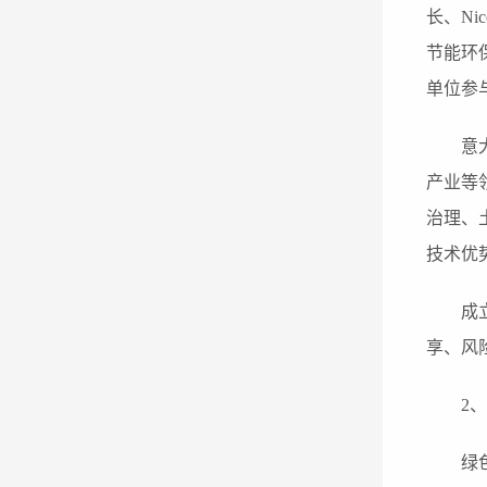
长、N
节能环
单位参
意
产业等
治理、
技术优
成
享、风
2
、
绿