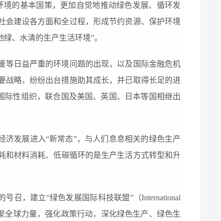
环境的基本国策，更加自觉地推动绿色发展、循环发
社会建设各方面和全过程，形成节约资源、保护环境
地绿、水清的生产生活环境”。
暖等
日益严重的环境问题
的出现，
以及国际金融危机
要战略，纷纷出台措施助其成长，并已取得长足
的进
国际性组织，
联合国
及
美国
、
英国、
日本等
国
相继出
经济
发展进入
“
新常态
”，与人们
息息相关的绿色生产
耗和材料消耗、低碳循环的是
生产生活方式
转型和
升
的
号召，
建立“绿色发展国际科技联盟”（International
聚全球力量，强化政策行动，深化绿色生产、绿色生