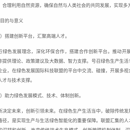
，合理利用自然资源，确保自然与人类社会的共同发展，实现
多
目的
与意义
1）搭建创新平台，汇聚高端
人才。
行绿色发展理念，深化环保合作
，
搭建合作创新平台
。推动开
作
提供理论、政策建议及大数据、智力支撑。号召
绿色生产生活
企业，
在绿色
发展国际科技联盟的平台中
交流、
碰撞
，
开展多视
人才与技术支撑。
2）助力
绿色
发展模式、
技术、
体制创新。
新决定
未来，创新引领未来
。在绿色生产生活
当中，破除传统发
路径
，是
实现生产与生活绿色智能化
的
重要
保障。联盟汇集
的人