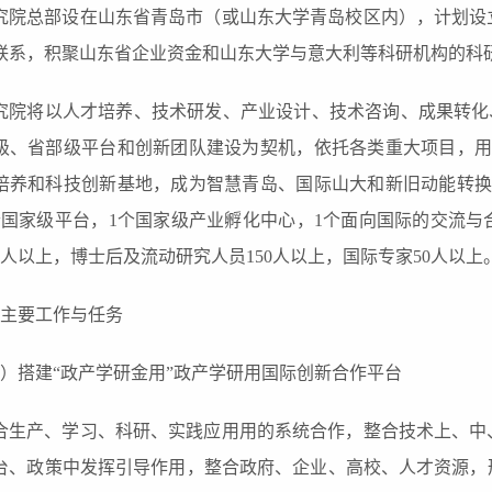
究院总部设在山东省
青岛
市
（或山东大学青岛校区内）
，计划设
联系，积聚山东省企业资金和山东大学与意大利等科研机构的科
究院将以人才培养、技术研发、产业设计、技术咨询、成果转化、
级、省部级平台和创新团队建设为契机，依托各类重大项目，用
培养和科技创新基地，成为智慧
青岛
、国际山大和新旧动能转
个国家级平台，1个国家级产业孵化中心，1个面向国际的交流与合
00人以上，博士后及流动研究人员150人以上，国际专家50人以上
主要
工作
与
任务
1）搭建“
政产学研
金
用
”
政产学研用国际
创新合作
平台
合生产、学习、科研、实践应用用的系统合作，整合技术上、中
台、政策中发挥引导作用，整合
政府
、
企业
、
高校、人才
资源，