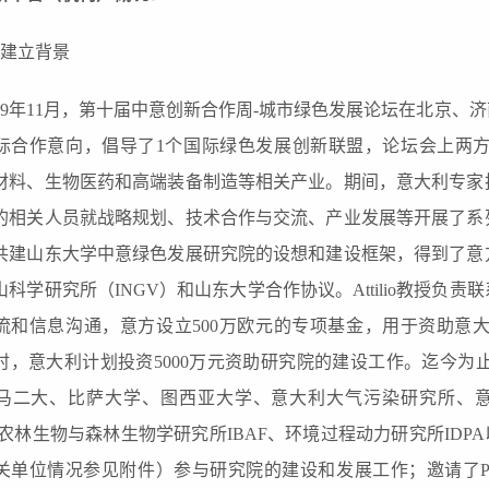
、建立背景
019年11月，第十届中意创新合作周-城市绿色发展论坛在北京、
际合作意向，倡导了1个国际绿色发展创新联盟，论坛会上两
材料、生物医药和高端装备制造等相关产业。期间，意大利专家
的相关人员
就战略规划、技术合作与交流、产业发展等开展了系
共建山东大学中意绿色发展研究院的设想和建设框架，得到了意
山科学研究所（INGV）和山东大学合作协议
。Attilio教授
流和信息沟通，意方设立500万欧元的专项基金，用于资助意
时
，
意大利计划投资5000万元资助研究院的建设工作。迄今为
马二大、比萨大学、图西亚大学、意大利大气污染研究所、意
、农林生物与森林生物学研究所IBAF、环境过程动力研究所IDPA以及
单位情况参见附件）参与研究院的建设和发展工作；邀请了Prof. Stefania