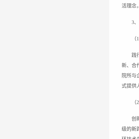
活理念
3
、
（
践
新、合
院所
与
式
提供
（
创
级的新