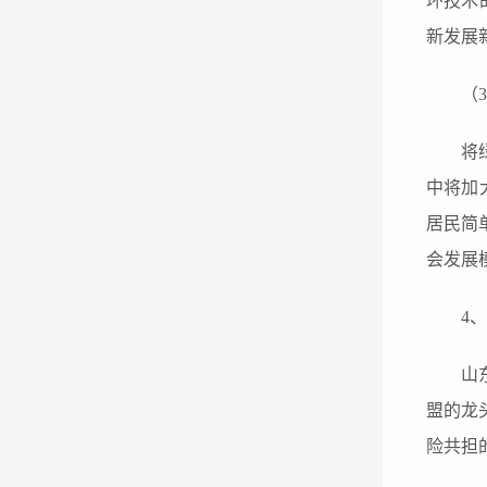
环技术
新发展
（
将
中
将加
居民简
会发展
4
山
盟的龙
险共担