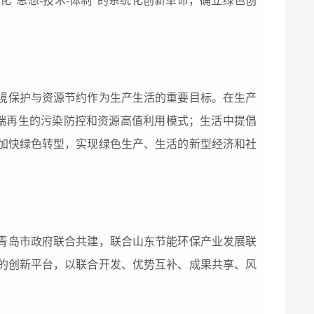
化“思想
-技术-体制
”
的系统
化
创新
革命
，
确立绿色创
境
保护与资源节约
作为
生产生活
的
重要目标
。在生产
末端再生的污染防控和资源高
值
利用模式
；
生活中
提倡
加快绿色
转型，实现绿色生产
、
生活的新
型
经济
和
社
青岛
市政府联合共建，联合山东节能环保产业发展联
的创新平台，以联合开发、优势互补、成果共享、风