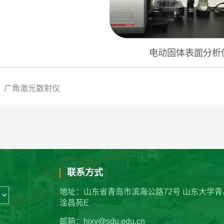
电动固体表面分析
：广角激光散射仪
联系方式
地址：山东省青岛市滨海公路72号 山东大学青
淦昌苑E
邮箱：hjxy@sdu.edu.cn