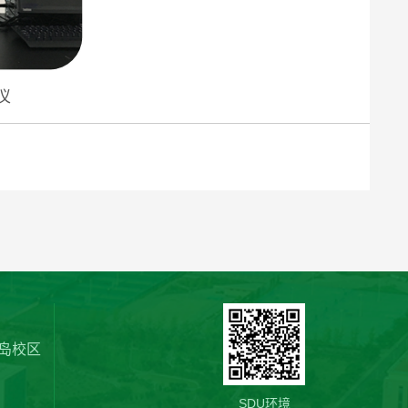
仪
岛校区
SDU环境