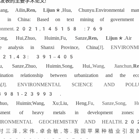
发表的主要学术论文
:
ang, Ailin
,Ren, Lijun*
,
Hua, Chunyu
.
Environmental m
in China: Based on text mining of government ope
environment.2021,‏ 769:‏ 145158
ong, Hui
,
Zhuo, Huimin
,
Fu, Sanze
,Ren, Lijun*
.
Air p
ce analysis in Shanxi Province, China
[J]. ENVIRO
21,43: 391–405
u, Sanze
,
Zhuo, Huimin
,
Song, Hui
,,Wang, Jianchun,
R
dination relationship between urbanization and the 
a
[J]. ENVIRONMENTAL SCIENCE AND POL
3981-23993 .
huo, Huimin
;
Wang, Xu
;
Liu, Heng
,Fu, Sanze,Song, Hu
essment of heavy metals in development zone
VIRONMENTAL GEOCHEMISTRY AND HEALTH
)付三泽,宋伟,卓会敏,等.我国苹果种植业引发的