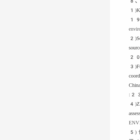
8
、
1)
K
19 
2)
S
sour
20
3)
F
coor
Chin
:2
4)
Z
ass
EN
5