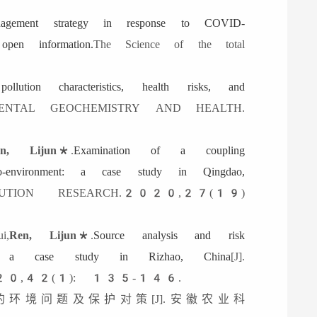
anagement strategy in response to COVID-
n information.
The Science of the total
ollution characteristics, health risks, and
NMENTAL GEOCHEMISTRY AND HEALTH.
en, Lijun*
.
Examination of a coupling
eco-environment: a case study in Qingdao,
LUTION RESEARCH.2020,27(19)
i,
Ren, Lijun*
.
Source analysis and risk
s: a case study in Rizhao, China
[J].
.2020,42(1): 135-146.
环境问题及保护对策[J].安徽农业科