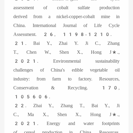
assessment of cobalt sulfate production
derived from a nickel-copper-cobalt mine in
China. International Journal of Life Cycle
Assessment. 26, 1198-1210.
21. Bai Y., Zhai Y. Ji C., Zhang
T., Chen W., Shen X., Hong J*.,
2021. Environmental sustainability
challenges of China's edible vegetable oil
industry: from farm to factory. Resources,
Conservation & Recycling. 170,
105606.
22. Zhai Y., Zhang T., Bai Y., Ji
C., Ma X., Shen X., Hong J*.,
2021. Energy and water footprints
of cereal production in China. Resources,