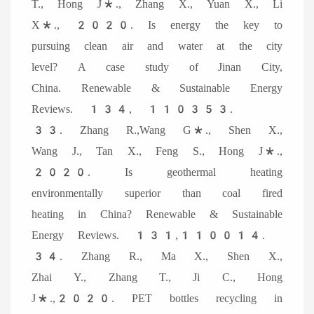
T., Hong J*., Zhang X., Yuan X., Li
X*., 2020. Is energy the key to
pursuing clean air and water at the city
level? A case study of Jinan City,
China. Renewable & Sustainable Energy
Reviews. 134, 110353.
33. Zhang R.,Wang G*., Shen X.,
Wang J., Tan X., Feng S., Hong J*.,
2020. Is geothermal heating
environmentally superior than coal fired
heating in China? Renewable & Sustainable
Energy Reviews. 131,110014.
34. Zhang R., Ma X., Shen X.,
Zhai Y., Zhang T., Ji C., Hong
J*.,2020. PET bottles recycling in