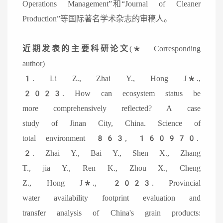
Operations Management”和“Journal of Cleaner
Production”等国际著名学术杂志的审稿人。
近期发表的主要科研论文
(* Corresponding
author)
1. Li Z., Zhai Y., Hong J*.,
2023. How can ecosystem status be
more comprehensively reflected? A case
study of Jinan City, China. Science of
total environment 863, 160970.
2. Zhai Y., Bai Y., Shen X., Zhang
T., jia Y., Ren K., Zhou X., Cheng
Z., Hong J*., 2023. Provincial
water availability footprint evaluation and
transfer analysis of China's grain products: