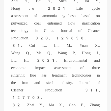
Zhai Y., Bai Y., Shen X., Jia Y.,
Hong J*., 2021. Life cycle
assessment of ammonia synthesis based on
pulverized coal entrained flow gasification
technology in China. Journal of Cleaner
Production. 328, 129658.
31. Cui L., Liu M., Yuan X.,
Wang Q., Ma Q., Wang P., Hong J.,
Liu H., 2021. Environmental and
economic impact assessment of three
sintering flue gas treatment technologies in
the iron and steel industry. Journal of
Cleaner Production 311,
127703.
32. Zhai Y., Ma X., Gao F., Zhang