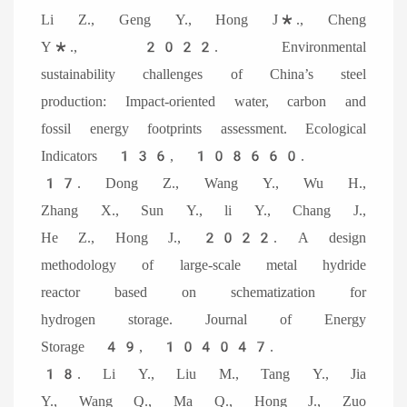
Li Z., Geng Y., Hong J*., Cheng
Y*., 2022. Environmental
sustainability challenges of China’s steel
production: Impact-oriented water, carbon and
fossil energy footprints assessment. Ecological
Indicators 136, 108660.
17. Dong Z., Wang Y., Wu H.,
Zhang X., Sun Y., li Y., Chang J.,
He Z., Hong J., 2022. A design
methodology of large-scale metal hydride
reactor based on schematization for
hydrogen storage. Journal of Energy
Storage 49, 104047.
18. Li Y., Liu M., Tang Y., Jia
Y., Wang Q., Ma Q., Hong J., Zuo