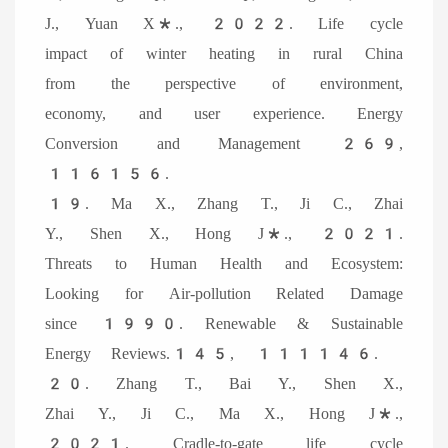
J., Yuan X*., 2022. Life cycle
impact of winter heating in rural China
from the perspective of environment,
economy, and user experience. Energy
Conversion and Management 269,
116156.
19. Ma X., Zhang T., Ji C., Zhai
Y., Shen X., Hong J*., 2021.
Threats to Human Health and Ecosystem:
Looking for Air-pollution Related Damage
since 1990. Renewable & Sustainable
Energy Reviews.145, 111146.
20. Zhang T., Bai Y., Shen X.,
Zhai Y., Ji C., Ma X., Hong J*.,
2021. Cradle-to-gate life cycle