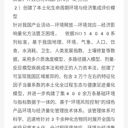
2）创建了本土化生命周期环境与经济集成评价模
型
针对我国产业活动—环境释放—环境效应—经济影
响量化方法匮乏困境， 依据ISO14040系
列标准，基于我国地理、环境、气象、人口、饮
食、水消耗、卫生、人类发展指数、土壤修复等数
据，采用多介质逸度模型、多路径摄入模型、剂量-
反应模型疾病成本法和修正的人力资本法，创建了
可呈现我国区域差异的、包含3万个左右的特征化
因子当量系数的本土化全过程生态与健康足迹量化
模型，并进一步构建了集400余万条基础环境
与指标数据于一体的、基于“环境风险控制”的绿色
产品环境与经济量化管理技术体系。该管理体系可
科学、迅速地针对3千余种化合物同时展开全国与
省级尺度本土化、全过程环境效应、环境与经济集