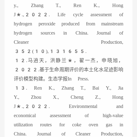
y., Zhang T., Ren K., Hong
J*.,2022. Life cycle assessment of
hydrogen peroxide produced from mainstream
hydrogen sources in China. Journal of
Cleaner Production,
352(10),131655.
12.马逍天，洪静兰*，翟一杰，申晓旭，
2022.基于生命周期评价的本土化水足迹影响
评价模型构建。生态学报In Press.
13. Ren K., Zhang T., Bai Y., Jia
Y., Zhou X., Cheng Z., Hong
J*.,2022. Environmental and
economical assessment of high-value
utilization routes for coke oven gas in
China. Journal of Cleaner Production,