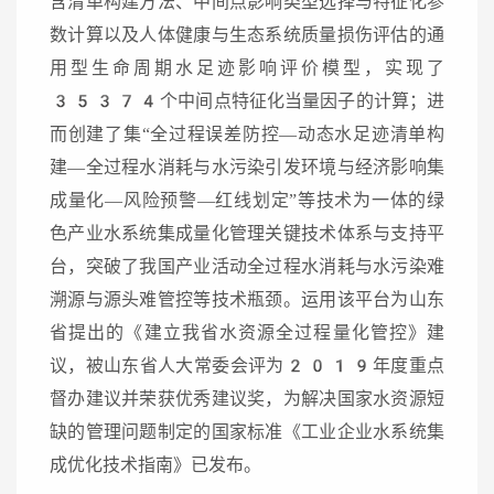
含清单构建方法、中间点影响类型选择与特征化参
数计算以及人体健康与生态系统质量损伤评估的通
用型生命周期水足迹影响评价模型，实现了
35374个中间点特征化当量因子的计算；进
而创建了集“全过程误差防控—动态水足迹清单构
建—全过程水消耗与水污染引发环境与经济影响集
成量化—风险预警—红线划定”等技术为一体的绿
色产业水系统集成量化管理关键技术体系与支持平
台，突破了我国产业活动全过程水消耗与水污染难
溯源与源头难管控等技术瓶颈。运用该平台为山东
省提出的《建立我省水资源全过程量化管控》建
议，被山东省人大常委会评为2019年度重点
督办建议并荣获优秀建议奖，为解决国家水资源短
缺的管理问题制定的国家标准《工业企业水系统集
成优化技术指南》已发布。