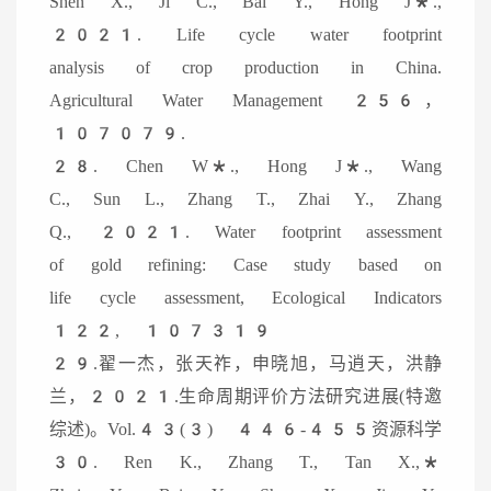
Shen X., Ji C., Bai Y., Hong J*.,
2021. Life cycle water footprint
analysis of crop production in China.
Agricultural Water Management 256，
107079.
28. Chen W*., Hong J*., Wang
C., Sun L., Zhang T., Zhai Y., Zhang
Q., 2021. Water footprint assessment
of gold refining: Case study based on
life cycle assessment, Ecological Indicators
122, 107319
29.翟一杰，张天祚，申晓旭，马逍天，洪静
兰，2021.生命周期评价方法研究进展(特邀
综述)。Vol.43(3) 446-455资源科学
30. Ren K., Zhang T., Tan X.,*