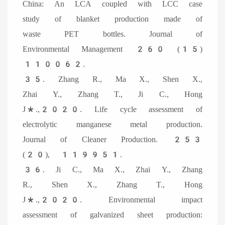
China: An LCA coupled with LCC case
study of blanket production made of
waste PET bottles. Journal of
Environmental Management 260 (15)
110062.
35. Zhang R., Ma X., Shen X.,
Zhai Y., Zhang T., Ji C., Hong
J*.,2020. Life cycle assessment of
electrolytic manganese metal production.
Journal of Cleaner Production. 253
(20), 119951.
36. Ji C., Ma X., Zhai Y., Zhang
R., Shen X., Zhang T., Hong
J*.,2020. Environmental impact
assessment of galvanized sheet production: