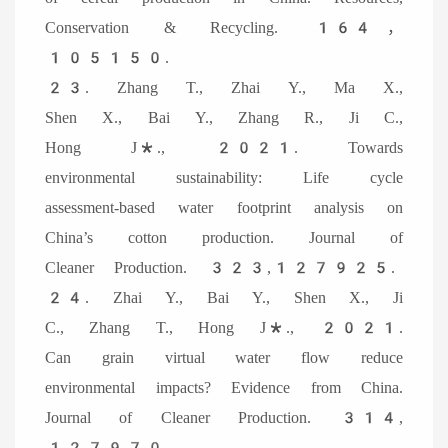
Conservation & Recycling. 164，
105150.
23. Zhang T., Zhai Y., Ma X.,
Shen X., Bai Y., Zhang R., Ji C.,
Hong J*., 2021. Towards
environmental sustainability: Life cycle
assessment-based water footprint analysis on
China’s cotton production. Journal of
Cleaner Production. 323,127925.
24. Zhai Y., Bai Y., Shen X., Ji
C., Zhang T., Hong J*., 2021.
Can grain virtual water flow reduce
environmental impacts? Evidence from China.
Journal of Cleaner Production. 314,
127970.