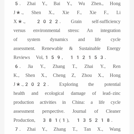
5. Zhai Y., Bai Y., Wu Zhen., Hong
J*., Shen X., Xie F., Xie F., Li
X*., 2022. Grain self-sufficiency
versus environmental stress: An integration
of system dynamics and life cycle
assessment. Renewable & Sustainable Energy
Reviews Vol,159, 112153.
6. Jia Y., Zhang T., Zhai Y., Ren
K., Shen X., Cheng Z, Zhou X., Hong
J*.,2022. Exploring the potential
health and ecological damage of lead–zinc
production activities in China: a life cycle
assessment perspective. Journal of Cleaner
Production, 381(1), 135218.
7. Zhai Y., Zhang T., Tan X., Wang