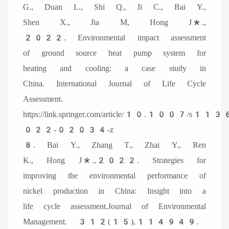
G., Duan L., Shi Q., Ji C., Bai Y.,
Shen X., Jia M, Hong J*.,
2022. Environmental impact assessment
of ground source heat pump system for
heating and cooling: a case study in
China. International Journal of Life Cycle
Assessment.
https://link.springer.com/article/10.1007/s11
022-02034-z
8. Bai Y., Zhang T., Zhai Y., Ren
K., Hong J*.,2022. Strategies for
improving the environmental performance of
nickel production in China: Insight into a
life cycle assessment.Journal of Environmental
Management. 312(15),114949.