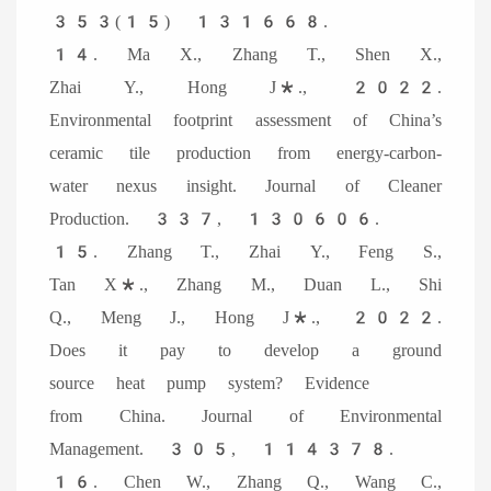
353(15) 131668.
14. Ma X., Zhang T., Shen X.,
Zhai Y., Hong J*., 2022.
Environmental footprint assessment of China’s
ceramic tile production from energy-carbon-
water nexus insight. Journal of Cleaner
Production. 337, 130606.
15. Zhang T., Zhai Y., Feng S.,
Tan X*., Zhang M., Duan L., Shi
Q., Meng J., Hong J*., 2022.
Does it pay to develop a ground
source heat pump system? Evidence
from China. Journal of Environmental
Management. 305, 114378.
16. Chen W., Zhang Q., Wang C.,