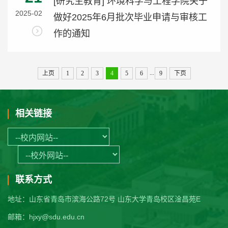
[研究生教育] 环境科学与工程学院关于
2025-02
做好2025年6月批次毕业申请与审核工
作的通知
...
上页
1
2
3
4
5
6
9
下页
相关链接
联系方式
地址：山东省青岛市滨海公路72号 山东大学青岛校区淦昌苑E
邮箱：hjxy@sdu.edu.cn