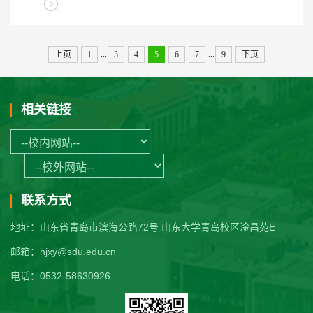
...
...
上页
1
3
4
5
6
7
9
下页
相关链接
联系方式
地址：山东省青岛市滨海公路72号 山东大学青岛校区淦昌苑E
邮箱：hjxy@sdu.edu.cn
电话：0532-58630926