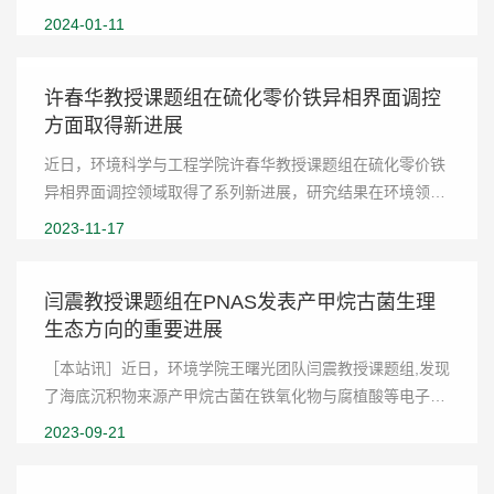
2024-01-11
许春华教授课题组在硫化零价铁异相界面调控
方面取得新进展
近日，环境科学与工程学院许春华教授课题组在硫化零价铁
异相界面调控领域取得了系列新进展，研究结果在环境领域
著名期刊Environmental Science & Technology和Water
2023-11-17
Research上发表。山东大学为第一作者单位和通...
闫震教授课题组在PNAS发表产甲烷古菌生理
生态方向的重要进展
［本站讯］近日，环境学院王曙光团队闫震教授课题组,发现
了海底沉积物来源产甲烷古菌在铁氧化物与腐植酸等电子受
体存在条件下可完全逆转产甲烷代谢途径，进行以甲烷作为
2023-09-21
唯一碳源的生长代谢（食甲烷生长）。文章揭...