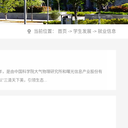
当前位置：
首页
->
学生发展
->
就业信息
16年，是由中国科学院大气物理研究所和曙光信息产业股份有
三清天下美，引领生态...