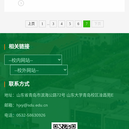
...
上页
1
3
4
5
6
7
下页
相关链接
联系方式
地址：山东省青岛市滨海公路72号 山东大学青岛校区淦昌苑E
邮箱：hjxy@sdu.edu.cn
电话：0532-58630926