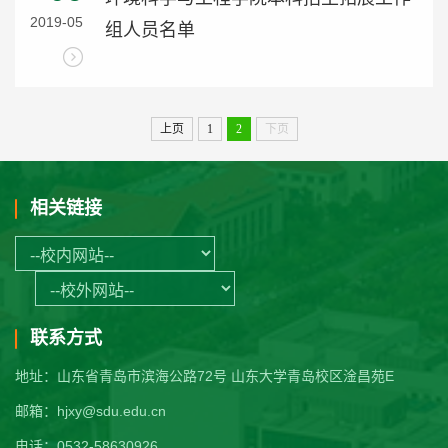
2019-05
组人员名单
上页
1
2
下页
相关链接
联系方式
地址：山东省青岛市滨海公路72号 山东大学青岛校区淦昌苑E
邮箱：hjxy@sdu.edu.cn
电话：0532-58630926