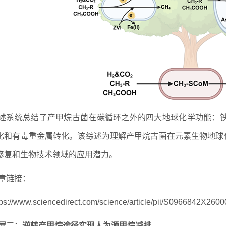
述系统总结了产甲烷古菌在碳循环之外的四大地球化学功能：铁
化和有毒重金属转化。该综述为理解产甲烷古菌在元素生物地球
修复和生物技术领域的应用潜力。
章链接：
tps://www.sciencedirect.com/science/article/pii/S0966842X260
展二：逆转产甲烷途径实现人为源甲烷减排