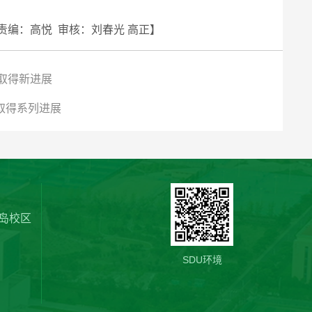
责编：高悦 审核：刘春光 高正】
面取得新进展
取得系列进展
岛校区
SDU环境