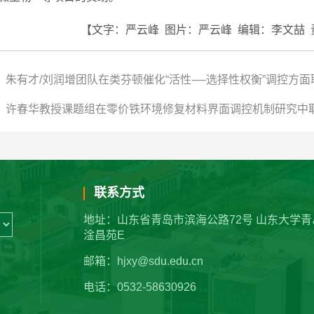
【文字：严云峰 图片：严云峰 编辑：李文喆 
：朱有才/刘润增团队在类芬顿催化“活性-—选择性权衡”调控方
：许春华教授课题组在零价铁环境修复材料界面调控机制研究中
联系方式
地址：山东省青岛市滨海公路72号 山东大学青
淦昌苑E
邮箱：hjxy@sdu.edu.cn
电话：0532-58630926