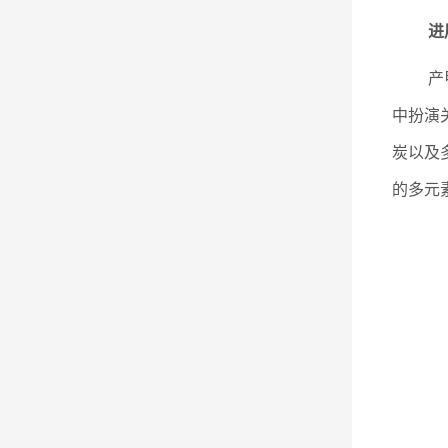
进
产
中扮演
炭以及
的多元