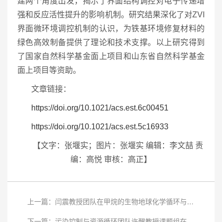
建两个角度出发，揭示了界面结构调控对电子传递增
强和反应活性提升的影响机制。研究结果深化了对ZVI
界面微环境调控机制的认识，为铁基环境修复材料的
绿色高效制备提供了理论和技术支撑。以上研究得到
了国家自然科学基金面上项目和山东省自然科学基金
面上项目等资助。
文章链接：
https://doi.org/10.1021/acs.est.6c00451
https://doi.org/10.1021/acs.est.5c16933
【文字：张堰实；图片：张堰实 编辑：李文喆 责
编：高悦 审核：高正】
上一篇：闫震教授团队在甲烷的生物地球化学循环与减排调控领域取得新进展
下一篇：污染控制与资源循环团队许醒教授课题组在绿色水净化催化研究领域取得新进展