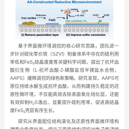
基于界面微环境调控的核心研究思路，团队进一
步针对硫化零价铁（SZVI）制备体系中存在的硫利用
率低和FeS
结晶度差等关键科学问题，提出了抗坏血
x
酸衍生物（L-抗坏血酸-2-磷酸盐倍半镁盐水合物，
AAPS）缓释调控的绿色新策略。研究发现，AAPS可
原位持续水解生成抗坏血酸，从而构建持久稳定的还
原性微环境，不仅能高效去除表面氧化钝化层，还能
有效抑制H
S逸出、显著提升硫利用率，促进高结晶
2
度FeS
壳层有序生长。
x
研究从界面配位结构演化及还原性界面微环境构