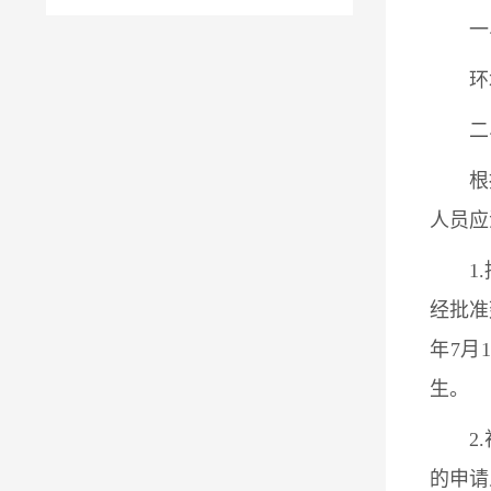
一
环
二
根
人员应
1
经批准
年7月
生。
2
的申请