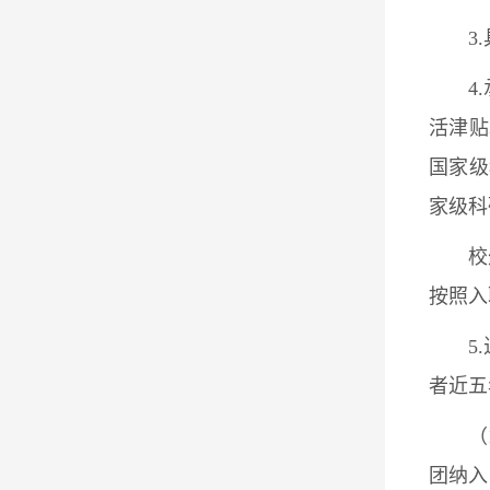
3
4
活津贴
国家级
家级科
校
按照入
5
者近五
（
团纳入