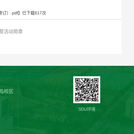
）.pdf
】已下载
617
次
营活动简章
岛校区
SDU环境