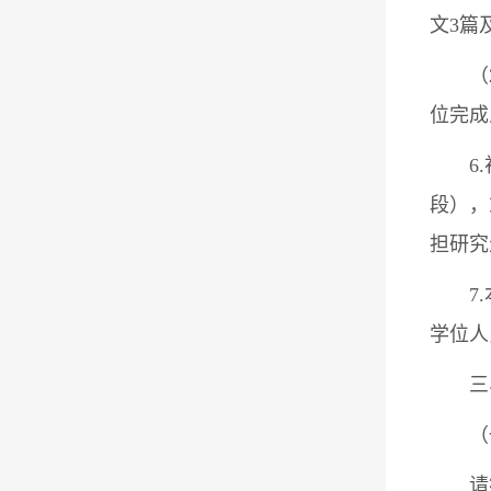
文3篇
（
位完成
6
段），
担研究
7
学位人
三
（
请