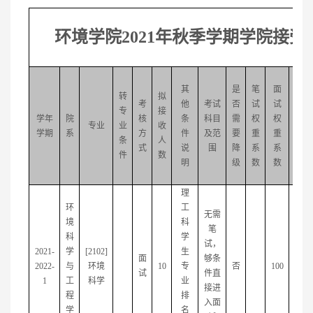
环境学院2021年秋季学期学院接
其
是
笔
面
转
拟
考
他
考试
否
试
试
笔
专
接
学年
院
核
条
科目
需
权
权
试
专业
业
收
学期
系
方
件
及范
要
重
重
地
条
人
式
说
围
降
系
系
点
件
数
明
级
数
数
理
环
工
无需
境
科
笔
科
学
试，
2021-
学
[2102]
生
面
够条
2022-
与
环境
10
专
否
100
试
件直
1
工
科学
业
接进
程
排
入面
学
名