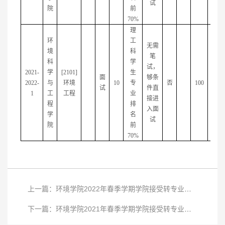
试
院
前
70%
理
环
工
无需
境
科
笔
科
学
试，
2021-
学
[2101]
生
面
够条
2022-
与
环境
10
专
否
100
试
件直
1
工
工程
业
接进
程
排
入面
学
名
试
院
前
70%
上一篇：环境学院2022年春季学期学院接受转专业工作方案
下一篇：环境学院2021年春季学期学院接受转专业工作方案