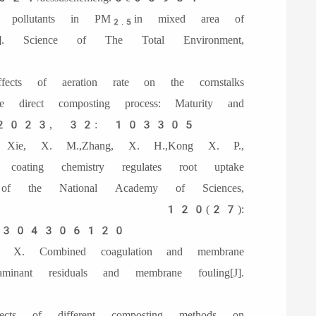
 pollutants in PM
in mixed area of
2.5
[J]. Science of The Total Environment,
ts of aeration rate on the cornstalks
ate direct composting process: Maturity and
nnovation, 2023, 32: 103305
 Xie, X. M.,Zhang, X. H.,Kong X. P.,
ating chemistry regulates root uptake
s of the National Academy of Sciences,
0(27):
/pnas.2304306120
 X. Combined coagulation and membrane
aminant residuals and membrane fouling[J].
s of different composting methods on