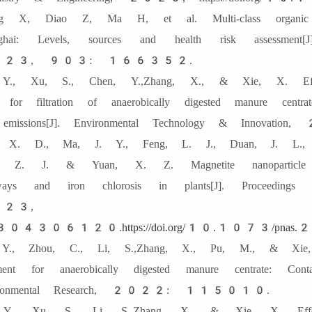
ng X, Diao Z, Ma H, et al. Multi-class organic
nghai: Levels, sources and health risk assessment
23, 903: 166352.
 Y., Xu, S., Chen, Y.,Zhang, X., & Xie, X. Effec
 for filtration of anaerobically digested manure centr
 emissions[J]. Environmental Technology & I
, X. D., Ma, J. Y., Feng, L. J., Duan, J. L.,
g Z. J. & Yuan, X. Z. Magnetite nanoparticle co
hways and iron chlorosis in plants[J]. Proceeding
2023, 12
304306120.
https://doi.org/10.1073
 Y., Zhou, C., Li, S.,Zhang, X., Pu, M., & Xie,
tment for anaerobically digested manure centrate: Cont
ironmental Research, 2022: 115010.
 Y., Xu, S., Li, S.,Zhang, X., & Xie, X. Effect