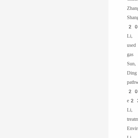
Zha
Sha
20
Li,
used
gas
Sun
Din
pat
e2
Li,
trea
Env
Li,