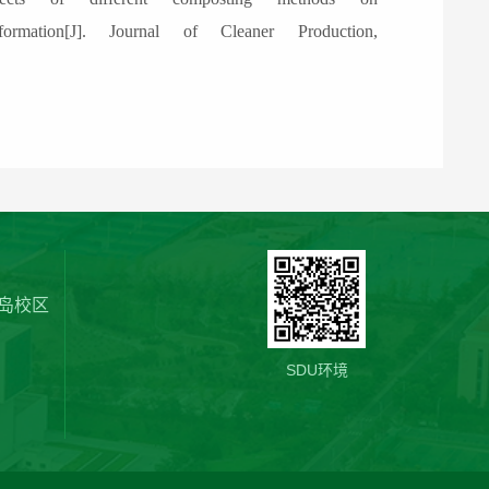
ormation[J]. Journal of Cleaner Production,
岛校区
SDU环境