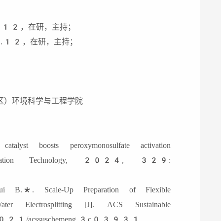
.12，在研，主持；
.12，在研，主持；
区）环境科学与工程学院
lyst boosts peroxymonosulfate activation
 Purification Technology, 2024, 329:
B.*. Scale-Up Preparation of Flexible
r Electrosplitting [J]. ACS Sustainable
10.1021/acssuschemeng.3c03931