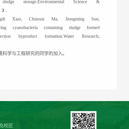
 sludge storage.Environmental Science &
3.
 Xiao, Chunxia Ma, Jiongming Sun,
ng cyanobacteria containing sludge formed
ction byproduct formation.Water Research,
境科学与工程研究的同学的加入。
岛校区