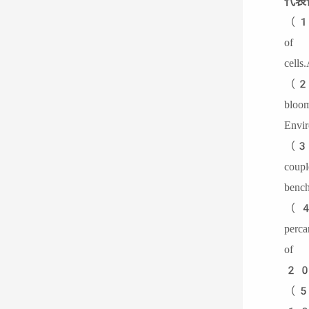
代表
（1）
of p
ce
（2）
bloo
En
（3）
coup
ben
（4）
perc
of 
20
（5）