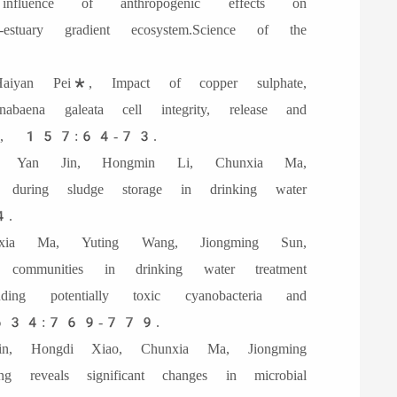
fluence of anthropogenic effects on
-estuary gradient ecosystem.Science of the
yan Pei*, Impact of copper sulphate,
baena galeata cell integrity, release and
, 2019, 157:64-73.
 Yan Jin, Hongmin Li, Chunxia Ma,
. during sludge storage in drinking water
4.
a Ma, Yuting Wang, Jiongming Sun,
l communities in drinking water treatment
uding potentially toxic cyanobacteria and
018, 634:769-779.
, Hongdi Xiao, Chunxia Ma, Jiongming
veals significant changes in microbial