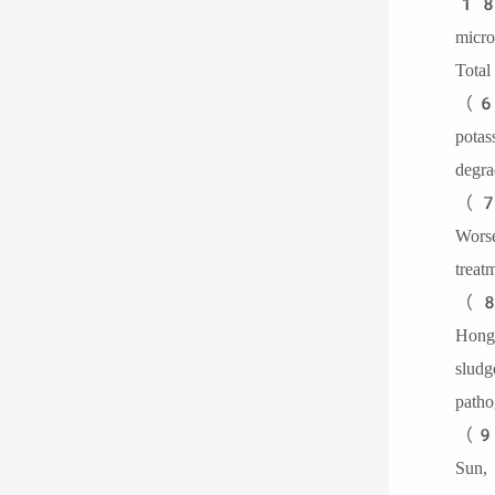
18S
micr
To
（6）
pota
deg
（7）
Wors
tre
（8）
Hong
slud
pat
（9）
Sun