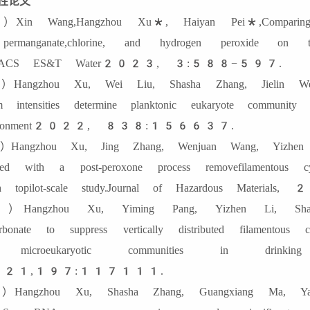
性论文
Xin Wang,Hangzhou Xu*, Haiyan Pei*,Comparing 
ermanganate,chlorine, and hydrogen peroxide on th
lls.ACS ES&T Water2023, 3:588−597.
Hangzhou Xu, Wei Liu, Shasha Zhang, Jielin Wei, 
m intensities determine planktonic eukaryote community s
vironment2022, 838:156637.
Hangzhou Xu, Jing Zhang, Wenjuan Wang, Yizhen Li
led with a post-peroxone process removefilamentous 
ch topilot-scale study.Journal of Hazardous M
Hangzhou Xu, Yiming Pang, Yizhen Li, Shash
arbonate to suppress vertically distributed filamentous c
microeukaryotic communities in drinking 
21,197:117111.
Hangzhou Xu, Shasha Zhang, Guangxiang Ma, Yan