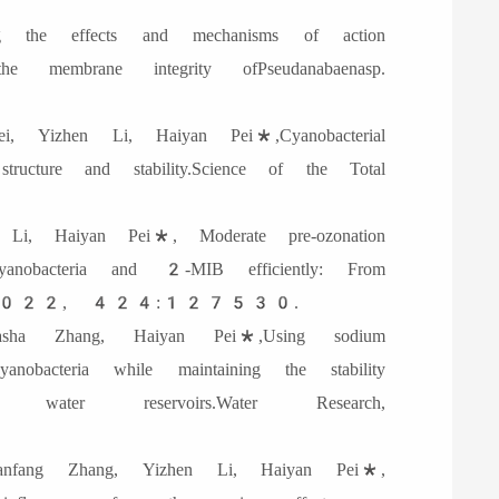
the effects and mechanisms of action
e membrane integrity ofPseudanabaenasp.
Yizhen Li, Haiyan Pei*,Cyanobacterial
tructure and stability.Science of the Total
, Haiyan Pei*, Moderate pre-ozonation
cyanobacteria and 2-MIB efficiently: From
aterials, 2022, 424:127530.
a Zhang, Haiyan Pei*,Using sodium
yanobacteria while maintaining the stability
water reservoirs.Water Research,
fang Zhang, Yizhen Li, Haiyan Pei*,