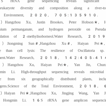
 rRNA gene sequencing reveals significant in
oeukaryote diversity and composition along a river-to
tal Environment, 2020, 705:135910.
Hangzhou Xu, Justin Brookes, Peter Hobson*, Hai
ssium permanganate, and hydrogen peroxide on Pseudana
radation of 2-methylisoborneol.Water Research
Jiongming Sun#,Hangzhou Xu#, Haiyan Pei*,
e than cell lysis: The resilience of Oscillatoria sp
atment.Water Research, 2018, 142:405-41
Hangzhou Xu, Haiyan Pei*, Yan Jin, Chunxi
min Li. High-throughput sequencing reveals microbia
ge from six geographically distributed plants, incl
hogens.Science of the Total Environment, 2
Haiyan Pei*,Hangzhou Xu, Jingjing Wang, Yan Jin
, Hongmin Li. 16S rRNA gene amplicon sequencing re