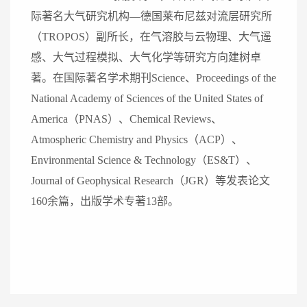
际著名大气研究机构
—
德国莱布尼兹对流层研究所
（
TROPOS
）副所
长，在气溶胶与云物理、大气遥
感、大气过程模拟、大气化学等研究方向建树卓
著。在国际著名学术期刊
Science
、
Proceedings of the
National Academy of Sciences of the United States of
America
（
PNAS
）、
Chemical Reviews
、
Atmospheric Chemistry and Physics
（
ACP
）、
Environmental Science & Technology
（
ES&T
）、
Journal of Geophysical Research
（
JGR
）等发表论文
160
余篇，出版学术专著
13
部。