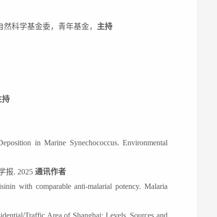
自然科学基金委，青年基金，
主持
主持
 Deposition in Marine Synechococcus. Environmental
学报
. 2025
通讯作者
inin with comparable anti-malarial potency. Malaria
idential/Traffic Area of Shanghai: Levels, Sources and