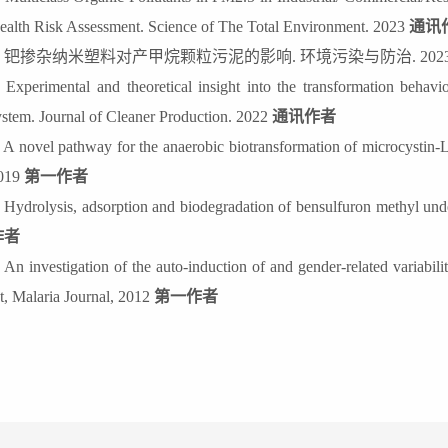
ealth Risk Assessment. Science of The Total Environment. 2023
通讯
.
钯掺杂纳米塑料对产甲烷颗粒污泥的影响
.
环境污染与防治
. 20
.
Experimental and theoretical insight into the transformation beha
ystem. Journal of Cleaner Production. 2022
通讯作者
.
A novel pathway for the anaerobic biotransformation of microcystin-L
019
第一作者
.
Hydrolysis, adsorption and biodegradation of bensulfuron methyl un
作者
.
An investigation of the auto-induction of and gender-related variabili
at, Malaria Journal, 2012
第一作者