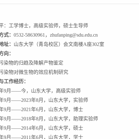
平：工学博士，高级实验师，硕士生导师
方式：
0532-58630961
，
zhufanping@sdu.edu.cn
地址：
山东大学（青岛校区）会文南楼
A
座
302
室
方向：
污染物的归趋及降解产物鉴定
污染物对微生物的效应机制研究
与工作经历：
年
9
月
——
今，山东大学，高级实验师
年
9
月
——2023
年
8
月，山东大学，实验师
年
9
月
——2021
年
6
月，山东大学，博士
年
9
月
——2018
年
8
月，山东大学，助理实验师
年
9
月
——2014
年
6
月，山东大学，硕士
年
9
月
——2011
年
6
月，山东大学，学士