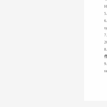
H
5
6
s
7
2
8
9
r