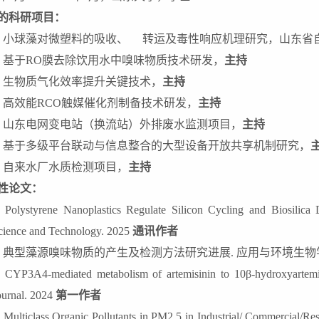
的科研项目：
.
小球藻对微塑料的吸收、
转运及毒性响应机理研究，山东省
.
基于
RO
膜去除饮用水中嗅味物质技术研发，
主持
.
生物质气化效率提升关键技术，
主持
RCO
.
高效能
触媒催化剂制备技术研发，
主持
.
山东电网变电站（换流站）外排废水监测项目，
主持
.
基于多级平台联动与信息整合的大型设备开放共享机制研究，
.
自来水厂水质检测项目，
主持
性论文：
.
Polystyrene Nanoplastics Regulate Silicon Cycling and Biosilica
cience and Technology. 2025
通讯作者
.
典型藻源嗅味物质的产生及检测方法研究进展
.
应用与环境生物
.
CYP3A4-mediated metabolism of artemisinin to 10β-hydroxyartemis
ournal. 2024
第一作者
.
Multiclass Organic Pollutants in PM2.5 in Industrial/ Commercial/Res