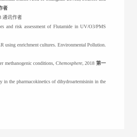
作者
23
通讯作者
viors and risk assessment of Flutamide in UV/O3/PMS
R using enrichment cultures. Environmental Pollution.
der methanogenic conditions, C
hemosphere
, 2018
第一
ty in the pharmacokinetics of dihydroartemisinin in the