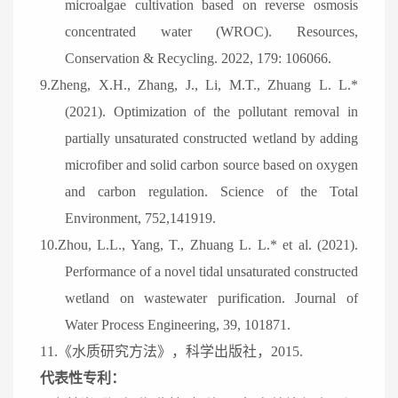
microalgae cultivation based on reverse osmosis
concentrated water (WROC). Resources,
Conservation & Recycling. 2022, 179: 106066.
9.Zheng, X.H., Zhang, J., Li, M.T., Zhuang L. L.*
(2021). Optimization of the pollutant removal in
partially unsaturated constructed wetland by adding
microfiber and solid carbon source based on oxygen
and carbon regulation. Science of the Total
Environment, 752,141919.
10.Zhou, L.L., Yang, T., Zhuang L. L.* et al. (2021).
Performance of a novel tidal unsaturated constructed
wetland on wastewater purification. Journal of
Water Process Engineering, 39, 101871.
11.《水质研究方法》，科学出版社，2015.
代表性专利：