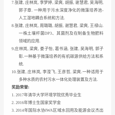
7.张建, 庄林岚, 李梦婷, 梁爽, 胡振, 谢慧君, 吴海明,
郭子章. 一种用于污水深度净化的微藻培养池-
人工湿地耦合系统和方法.
8.张建, 庄林岚, 周璐璐, 胡振, 谢慧君, 梁爽, 王禄山.
一株土壤杆菌DP3、其菌剂及在制备生物肥料
领域的应用.
9.庄林岚, 梁爽, 娄子怡, 葛书涵, 张建, 吴海明, 郭子
彰.一种基于微藻培养的有机碳源供给方法和系
统.
10.张建, 庄林岚, 李滢飞, 王彦哲, 梁爽.一种适用于
多种水质的农村污水一体化处理装置及方法.
奖励荣誉:
1. 2017年清华大学环境学院优秀毕业生
2. 2016年博士生国家奖学金
3. 2014年国际水协IWA区域水回用及能源会议杰出