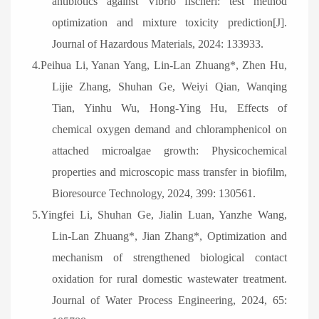
antibiotics against Vibrio fischeri: test method
optimization and mixture toxicity prediction[J].
Journal of Hazardous Materials, 2024: 133933.
4.Peihua Li, Yanan Yang, Lin-Lan Zhuang*, Zhen Hu,
Lijie Zhang, Shuhan Ge, Weiyi Qian, Wanqing
Tian, Yinhu Wu, Hong-Ying Hu, Effects of
chemical oxygen demand and chloramphenicol on
attached microalgae growth: Physicochemical
properties and microscopic mass transfer in biofilm,
Bioresource Technology, 2024, 399: 130561.
5.Yingfei Li, Shuhan Ge, Jialin Luan, Yanzhe Wang,
Lin-Lan Zhuang*, Jian Zhang*, Optimization and
mechanism of strengthened biological contact
oxidation for rural domestic wastewater treatment.
Journal of Water Process Engineering, 2024, 65: