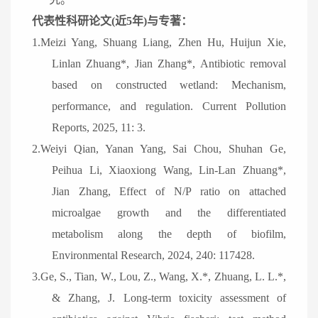
代表性科研论文(近5年)与专著：
1.Meizi Yang, Shuang Liang, Zhen Hu, Huijun Xie,
Linlan Zhuang*, Jian Zhang*, Antibiotic removal
based on constructed wetland: Mechanism,
performance, and regulation. Current Pollution
Reports, 2025, 11: 3.
2.Weiyi Qian, Yanan Yang, Sai Chou, Shuhan Ge,
Peihua Li, Xiaoxiong Wang, Lin-Lan Zhuang*,
Jian Zhang, Effect of N/P ratio on attached
microalgae growth and the differentiated
metabolism along the depth of biofilm,
Environmental Research, 2024, 240: 117428.
3.Ge, S., Tian, W., Lou, Z., Wang, X.*, Zhuang, L. L.*,
& Zhang, J. Long-term toxicity assessment of