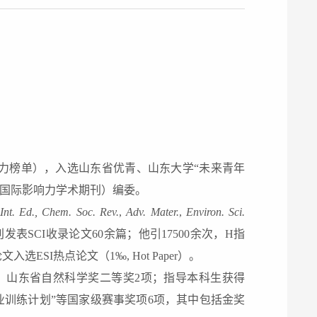
力榜单）
，入选
山东省优青、
山东大学
“
未来青年
国际影响力学术期刊）编委。
Int. Ed.
,
Chem. Soc. Rev.
,
Adv. Mater.
,
Environ. Sci.
刊发表
SCI
收录论文
60
余
篇；
他引
17
5
00
余
次，
H
指
论文入选
ESI
热点论文（
1‰, Hot Paper
）。
，山东省自然科学奖二等奖
2
项；指导本科生获得
业训练计划”等国家级赛事奖项
6
项，其中包括金奖