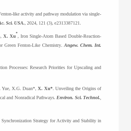
Fenton-like activity and pathway modulation via single-
Ac. Sci. USA.
, 2024,
121 (3), e2313387121.
*
,
X. Xu
,
Iron Single-Atom Based Double-Reaction-
for Green Fenton-Like Chemistry
.
Angew. Chem. Int.
on Processes: Research Priorities for Upscaling and
Y. Yue, X.G. Duan*,
X. Xu*
. Unveiling the Origins of
ical and Nonradical Pathways.
E
nviron.
S
ci.
T
echnol.
,
,
Synchronization Strategy for Activity and Stability in