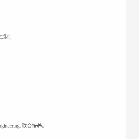
控制；
；
；
ngineering,
联合培养。
；