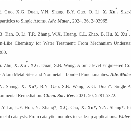
*
R. Guo,
X.G. Duan
, Y.N. Shang, B.Y. Gao, Q. Li,
X. Xu
,
Size-
articles to Single Atoms.
Adv. Mater.
,
2024,
36, 2403965
.
*
B. Tian, Q. Li, T.R. Zhang, W.X. Huang, C.L. Zhao, B. Hu,
X. Xu
,
n-Like Chemistry for Water Treatment: From Mechanism Understan
280.
*
S. Zhu,
X. Xu
, X.G. Duan,
S.B. Wang,
Atomic
‐
level Engineered Cob
e Atom Metal Sites and Nonmetal
—
bonded Functionalities.
Adv. Mater
.N. Shang,
X. Xu*,
B.Y. Gao, S.B. Wang, X.G. Duan*. Single-Ato
onmental Remediation.
Chem. Soc. Rev
.
2021,
50, 5281-5322.
H
.Y
Lu, L
.F.
Hou, Y
.
Zhang*, X
.Q.
Cao,
X
.
Xu*,
Y
.N.
Shang*
.
Pi
metal catalysts: From catalytic modules to scale-up applications
.
Water