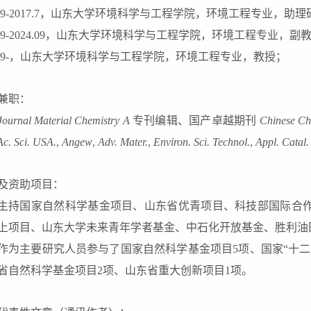
9-2017.7
，山东大学环境科学与工程学院，环境工程专业，助理
9-
2024.09
，山东大学环境科学与工程学院，环境工程专业，副
.9-
，山东大学环境科学与工程学院，环境工程专业，教授；
兼职：
J
ournal Material Chemistry A
专刊编辑、
国产卓越期刊
Chinese Ch
Ac. Sci. USA.
,
A
nge
w
,
Adv. Mater.
,
Environ. Sci. Technol.
,
Appl. Catal.
及资助项目：
主持国家自然科学基金
项目、山东省优青项目、科技部国际合
上
项目
、
山东大学未来青年学者基金
、
中石化开放基金
、
胜利油
作为主要研究人员参与了国家自然科学基金项目
5
项、国家
“
十
二
省自然科学基金项目
2
项
、山东省重大创新项目
1
项
。