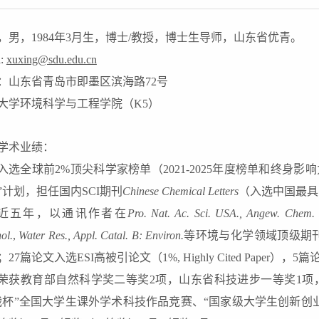
，男，1984年3月生，博士/教授，博士生导师，山东省优青。
l:
xuxing@sdu.edu.cn
：山东省青岛市即墨区滨海路
72
号
大学环境科学与工程学院（
K5
）
学术业绩：
入选全球前
2%
顶尖科学家榜单
（
2021-202
5
年度榜单和终身影响
”
计划，担任国内
SCI
期刊
Chinese Chemical Letters
（入选中国最具
近五年，
以通讯作者
在
Pro. Nat. Ac. Sci. USA., Angew. Chem. 
ol.
,
Water Res.,
Appl. Catal. B: Environ.
等环境与化学领域
顶级
期
；
2
7
篇论文入选
ESI
高被引论文（
1%, Highly Cited Paper
），
5
篇
荣获教育部自然科学奖二等奖
2
项，山东省科技进步一等奖
1
项
战杯”全国大学生课外学术科技作品竞赛、“国家级大学生创新创