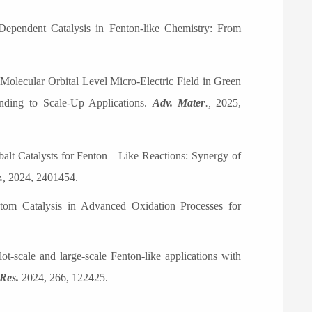
Dependent Catalysis in Fenton-like Chemistry: From
Molecular Orbital Level Micro-Electric Field in Green
ding to Scale-Up Applications.
Adv. Mater
.,
202
5
,
alt Catalysts for Fenton
—
Like Reactions: Synergy of
.
,
2024,
2401454
.
m Catalysis in Advanced Oxidation Processes for
lot-scale and large-scale Fenton-like applications with
 Res
.
2024,
266, 122425
.