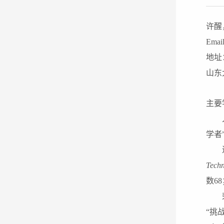
许醒
Emai
地址
山东
主要
学者
Techn
数
6
8
“挑