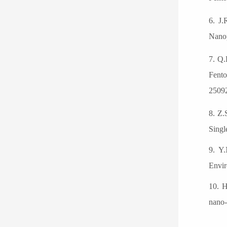
6
.
J.
Nanop
7. Q.
Fento
2509
8
.
Z.
Singl
9. Y
Envir
10
.
nano-