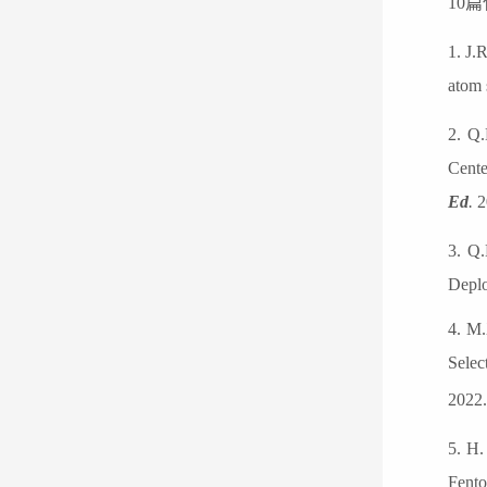
10
篇
1. J.
atom 
2.
Q
Cente
Ed
.
2
3. Q.
Depl
4. M
Selec
2022.
5
.
H
.
Fento