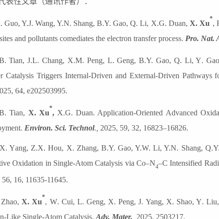
代表性文章（通讯作者）：
*
R. Guo, Y.J. Wang, Y.N. Shang, B.Y. Gao, Q. Li, X.G. Duan,
X. Xu
, 
sites and pollutants comediates the electron transfer process.
Pro. Nat. 
.B.
Tian, J
.L.
Chang, X
.M.
Peng, L
.
Geng, B
.Y.
Gao, Q
.
Li, Y
.
Gao
r Catalysis Triggers Internal-Driven and External-Driven Pathways 
025, 64, e202503995
.
*
B. Tian,
X. Xu
,
X.G. Duan. Application-Oriented Advanced Oxidati
oyment.
Environ. Sci. Technol
.,
2025, 59, 32, 16823–16826.
.X. Y
ang
, Z.X. Hou, X. Zhang, B.Y. Gao, Y.W. Li, Y.N. Shang, Q.
tive Oxidation in Single-Atom Catalysis via Co–N
–C Intensified Rad
4
 56, 16, 11635-11645.
*
Zhao,
X. Xu
,
W
.
Cui, L
.
Geng, X
.
Peng, J
.
Yang, X
.
Shao, Y
.
Liu
n-Like Single-Atom Catalysis.
Adv. Mater.
,
2025,
2503217
.