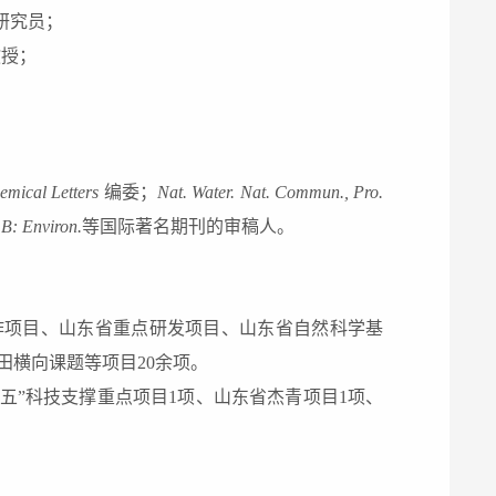
研究员；
教授；
emical Letters
编委
；
Nat. Water. Na
t. Commun.,
Pro
.
 B: Environ.
等国际著名期刊的审稿人
。
作项目、
山东省重点研发项目
、
山东省
自然科学基
田横向课题
等项目
2
0
余项
。
五
”
科技支撑重点项目
1
项
、山东省杰青项目
1
项
、