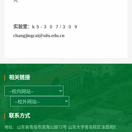
究
实验
室：
k5-3
07/309
changjingcai@sdu.edu.cn
相关链接
联系方式
地址：山东省青岛市滨海公路72号 山东大学青岛校区淦昌苑E