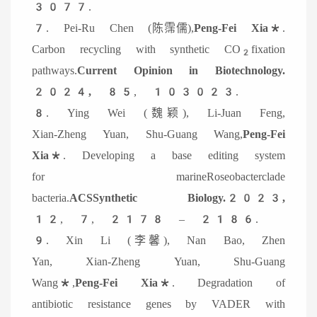
3077.
7. Pei-Ru Chen (陈霈儒),
Peng-Fei Xia*
.
Carbon recycling with synthetic CO
fixation
2
pathways.
Current Opinion in Biotechnology.
2024,
85, 103023.
8. Ying Wei (魏颖), Li-Juan Feng,
Xian-Zheng Yuan, Shu-Guang Wang,
Peng-Fei
Xia*
. Developing a base editing system
for marineRoseobacterclade
bacteria.
ACSSynthetic Biology.2023,
12, 7, 2178 – 2186.
9. Xin Li (李馨), Nan Bao, Zhen
Yan, Xian-Zheng Yuan, Shu-Guang
Wang*,
Peng-Fei Xia*
. Degradation of
antibiotic resistance genes by VADER with