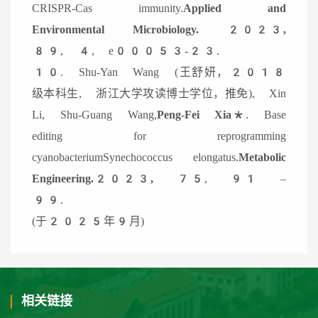
CRISPR-Cas immunity.
Applied and
Environmental Microbiology. 2023,
89, 4, e00053-23.
10. Shu-Yan Wang (王舒妍，2018
级本科生, 浙江大学攻读博士学位，推免), Xin
Li, Shu-Guang Wang,
Peng-Fei Xia*
. Base
editing for reprogramming
cyanobacteriumSynechococcus elongatus.
Metabolic
Engineering.2023,
75, 91 –
99.
(于2025年9月)
相关链接