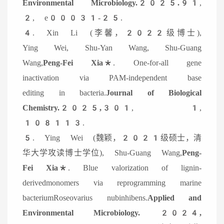
Environmental Microbiology.2025.
91,
2, e00031-25.
4. Xin Li (李馨，2022级博士),
Ying Wei, Shu-Yan Wang, Shu-Guang
Wang,
Peng-Fei Xia*
. One-for-all gene
inactivation via PAM-independent base
editing in bacteria.
Journal of Biological
Chemistry.
2025,
301, 1,
108113.
5. Ying Wei (魏颖，2021级硕士，清
华大学攻读博士学位), Shu-Guang Wang,
Peng-
Fei Xia*
. Blue valorization of lignin-
derivedmonomers via reprogramming marine
bacteriumRoseovarius nubinhibens.
Applied and
Environmental Microbiology. 2024,