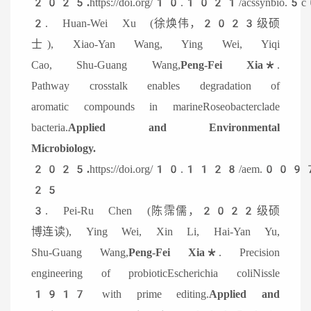
2025.
https://doi.org/10.1021/acssynb
2. Huan-Wei Xu (徐焕伟，2023级硕
士), Xiao-Yan Wang, Ying Wei, Yiqi
Cao, Shu-Guang Wang,
Peng-Fei Xia*
.
Pathway crosstalk enables degradation of
aromatic compounds in marineRoseobacterclade
bacteria.
Applied and Environmental
Microbiology.
2025.
https://doi.org/10.1128/aem.00
25
3. Pei-Ru Chen (陈霈儒，2022级硕
博连读), Ying Wei, Xin Li, Hai-Yan Yu,
Shu-Guang Wang,
Peng-Fei Xia*
. Precision
engineering of probioticEscherichia coliNissle
1917 with prime editing.
Applied and