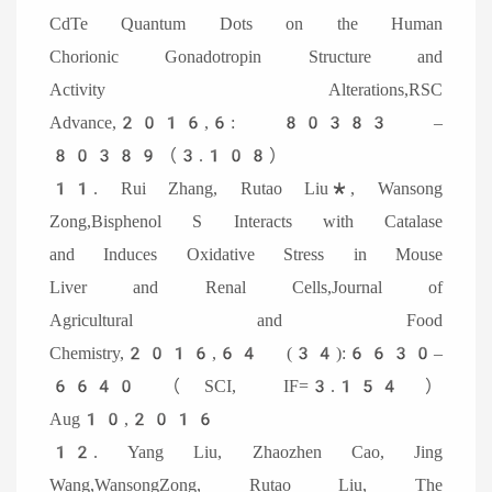
CdTe Quantum Dots on the Human
Chorionic Gonadotropin Structure and
Activity Alterations,RSC
Advance,2016,6: 80383 –
80389（3.108）
11. Rui Zhang, Rutao Liu*, Wansong
Zong,Bisphenol S Interacts with Catalase
and Induces Oxidative Stress in Mouse
Liver and Renal Cells,Journal of
Agricultural and Food
Chemistry,2016,64 (34):6630–
6640（SCI, IF=3.154）
Aug10,2016
12. Yang Liu, Zhaozhen Cao, Jing
Wang,WansongZong, Rutao Liu, The