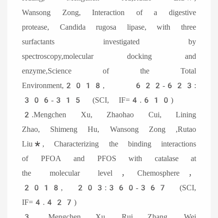
Wansong Zong, Interaction of a digestive
protease, Candida rugosa lipase, with three
surfactants investigated by
spectroscopy,molecular docking and
enzyme,Science of the Total
Environment,2018, 622-623:
306-315 (SCI, IF=4.610)
2.Mengchen Xu, Zhaohao Cui, Lining
Zhao, Shimeng Hu, Wansong Zong ,Rutao
Liu*, Characterizing the binding interactions
of PFOA and PFOS with catalase at
the molecular level，Chemosphere，
2018, 203:360-367 (SCI,
IF=4.427)
3. Mengchen Xu, Rui Zhang, Wei