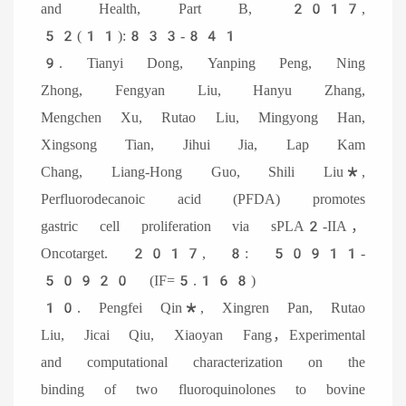
and Health, Part B, 2017,
52(11):833-841
9. Tianyi Dong, Yanping Peng, Ning
Zhong, Fengyan Liu, Hanyu Zhang,
Mengchen Xu, Rutao Liu, Mingyong Han,
Xingsong Tian, Jihui Jia, Lap Kam
Chang, Liang-Hong Guo, Shili Liu*,
Perfluorodecanoic acid (PFDA) promotes
gastric cell proliferation via sPLA2-IIA，
Oncotarget. 2017, 8: 50911-
50920 (IF=5.168)
10. Pengfei Qin*, Xingren Pan, Rutao
Liu, Jicai Qiu, Xiaoyan Fang，Experimental
and computational characterization on the
binding of two fluoroquinolones to bovine