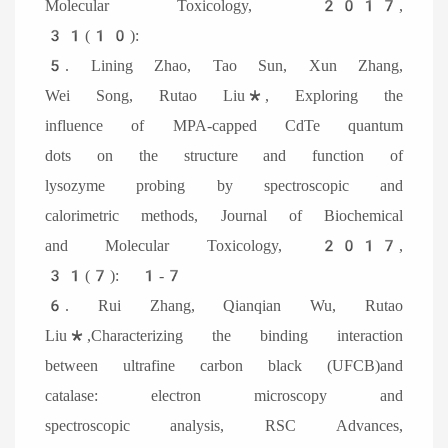
Molecular Toxicology, 2017,
31(10):
5. Lining Zhao, Tao Sun, Xun Zhang,
Wei Song, Rutao Liu*, Exploring the
influence of MPA-capped CdTe quantum
dots on the structure and function of
lysozyme probing by spectroscopic and
calorimetric methods, Journal of Biochemical
and Molecular Toxicology, 2017,
31(7): 1-7
6. Rui Zhang, Qianqian Wu, Rutao
Liu*,Characterizing the binding interaction
between ultrafine carbon black (UFCB)and
catalase: electron microscopy and
spectroscopic analysis, RSC Advances,