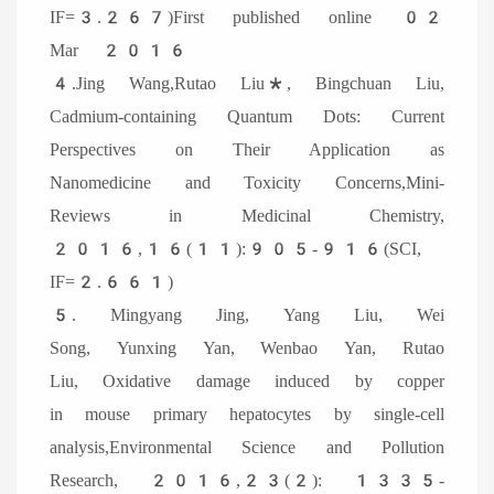
IF=3.267)First published online 02
Mar 2016
4.Jing Wang,Rutao Liu*, Bingchuan Liu,
Cadmium-containing Quantum Dots: Current
Perspectives on Their Application as
Nanomedicine and Toxicity Concerns,Mini-
Reviews in Medicinal Chemistry,
2016,16(11):905-916(SCI,
IF=2.661)
5. Mingyang Jing, Yang Liu, Wei
Song, Yunxing Yan, Wenbao Yan, Rutao
Liu, Oxidative damage induced by copper
in mouse primary hepatocytes by single-cell
analysis,Environmental Science and Pollution
Research, 2016,23(2): 1335-