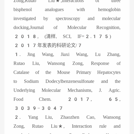
Zong,Rutao Liu*,Interactions of three
bisphenol analogues with hemoglobin
investigated by spectroscopy and molecular
docking,Journal of Molecular Recognition,
2018, (清样, SCI, IF=2.175)
2017年发表的科研论文/7
1. Jing Wang, Jiaxi Wang, Lu Zhang,
Rutao Liu, Wansong Zong, Response of
Catalase of the Mouse Primary Hepatocytes
to Sodium Dodecylbenzenesulfonate and the
Underlying Molecular Mechanisms, J. Agric.
Food Chem. 2017, 65,
3039−3047
2. Yang Liu, Zhaozhen Cao, Wansong
Zong, Rutao Liu*, Interaction rule and