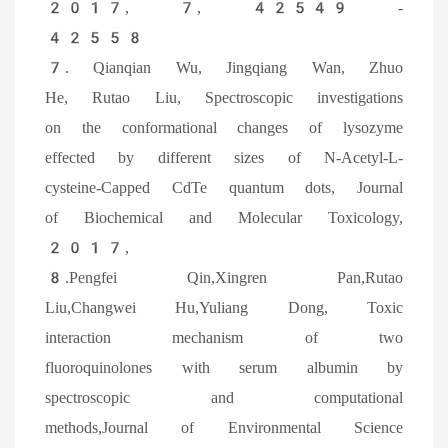
2017, 7, 42549 -
42558
7. Qianqian Wu, Jingqiang Wan, Zhuo
He, Rutao Liu, Spectroscopic investigations
on the conformational changes of lysozyme
effected by different sizes of N-Acetyl-L-
cysteine-Capped CdTe quantum dots, Journal
of Biochemical and Molecular Toxicology,
2017,
8.Pengfei Qin,Xingren Pan,Rutao
Liu,Changwei Hu,Yuliang Dong, Toxic
interaction mechanism of two
fluoroquinolones with serum albumin by
spectroscopic and computational
methods,Journal of Environmental Science