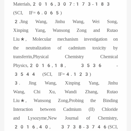
Materials,2016,307:173-183
(SCI, IF=6.065)
2.Jing Wang, Jinhu Wang, Wei Song,
Xinping Yang, Wansong Zong and Rutao
Liu*, Molecular mechanism investigation on
the neutralization of cadmium toxicity by
transferrin,Physical Chemistry Chemical
Physics,2016,18, 3536 -
3544 (SCI, IF=4.123)
3. Jing Wang, Xinping Yang, Jinhu
Wang, Chi Xu, Wandi Zhang, Rutao
Liu*, Wansong Zong,Probing the Binding
Interaction between Cadmium (II) Chloride
and Lysozyme,New Journal of Chemistry,
2016,40, 3738-3746(SCI,