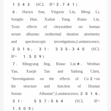
1343 (SCI, IF=2.741)
6. Haoyu Sun, Yingxue Liu, Meng Li,
Songlin Han, Xudan Yang, Rutao Liu,
Toxic effects of chrysoidine on human
serum albumin: isothermal titration alorimetry
and spectroscopic investigations,Luminescence,
2016, 31: 335–340 (SCI,
IF= 1.509)
7. Mingyang Jing, Rutao Liu*, Wenbao
Yan, Xuejie Tan and Yadong Chen,
“Investigations on the effects of Cu2+on
the structure and function of Human
Serum Albumin”,Luminescence,2016,
31: 557–564 (SCI, IF=
1.509)