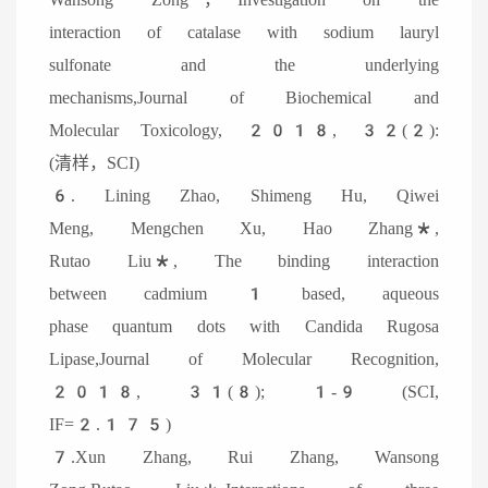
interaction of catalase with sodium lauryl
sulfonate and the underlying
mechanisms,Journal of Biochemical and
Molecular Toxicology, 2018, 32(2):
(清样，SCI)
6. Lining Zhao, Shimeng Hu, Qiwei
Meng, Mengchen Xu, Hao Zhang*,
Rutao Liu*, The binding interaction
between cadmium 1 based, aqueous
phase quantum dots with Candida Rugosa
Lipase,Journal of Molecular Recognition,
2018, 31(8); 1-9 (SCI,
IF=2.175)
7.Xun Zhang, Rui Zhang, Wansong