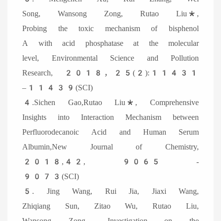
Song, Wansong Zong, Rutao Liu*,
Probing the toxic mechanism of bisphenol
A with acid phosphatase at the molecular
level, Environmental Science and Pollution
Research, 2018，25(2):11431
–11439(SCI)
4.Sichen Gao,Rutao Liu*, Comprehensive
Insights into Interaction Mechanism between
Perfluorodecanoic Acid and Human Serum
Albumin,New Journal of Chemistry,
2018,42, 9065 -
9073(SCI)
5. Jing Wang, Rui Jia, Jiaxi Wang,
Zhiqiang Sun, Zitao Wu, Rutao Liu,
Wansong Zong，Investigation on the