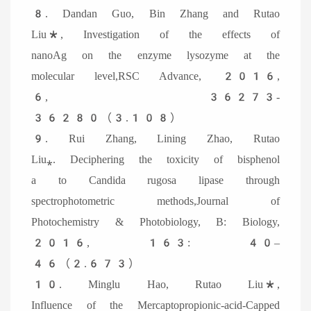
8. Dandan Guo, Bin Zhang and Rutao
Liu*, Investigation of the effects of
nanoAg on the enzyme lysozyme at the
molecular level,RSC Advance, 2016,
6, 36273-
36280（3.108）
9. Rui Zhang, Lining Zhao, Rutao
Liu⁎. Deciphering the toxicity of bisphenol
a to Candida rugosa lipase through
spectrophotometric methods,Journal of
Photochemistry & Photobiology, B: Biology,
2016, 163: 40–
46（2.673）
10. Minglu Hao, Rutao Liu*,
Influence of the Mercaptopropionic-acid-Capped