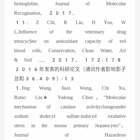
hemoglobin, Journal of Molecular
Recogination, 2017,
11. Z Chi, R Liu, H You, W
L,Influence of the veterinary drug
tetracycline on antioxidant capacity of red
blood cells, Conservation, Clean Water, Air
& Soil …, 2017, 172-178
2016年发表的科研论文（通讯作者影响影子
总和36.409）/13
1.Jing Wang, Jiaxi Wang, Chi Xu,
Rutao Liu* Yadong Chen，“Molecular
mechanism of catalase activitychangeunder
sodium dodecyl sulfate-induced oxidative
stress in the mouse primary hepatocytes”，
Journal of Hazardous