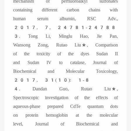
mechanism of perfluoroalkyl sulfonates
containing different carbon chains with
human serum albumin, RSC Adv.,
2017, 7, 24781-24788
3. Tong Li, Minglu Hao, Jie Pan,
Wansong Zong, Rutao Liu*, Comparison
of the toxicity of the dyes Sudan II
and Sudan IV to catalase, Journal of
Biochemical and Molecular Toxicology,
2017, 31(10): 1-8
4. Dandan Guo, Rutao Liu*,
Spectroscopic investigation of the effects of
aqueous-phase prepared CdTe quantum dots
on protein hemoglobin at the molecular
level, Journal of Biochemical and