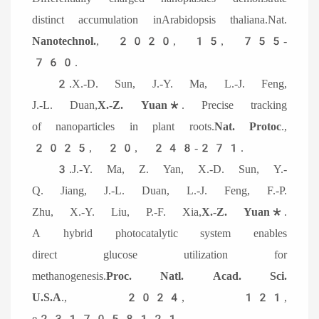
distinct accumulation inArabidopsis thaliana.Nat.
Nanotechnol.
, 2020, 15, 755-
760.
2.X.-D. Sun, J.-Y. Ma, L.-J. Feng,
J.-L. Duan,
X.-Z. Yuan*
. Precise tracking
of nanoparticles in plant roots.
Nat. Protoc
.,
2025, 20, 248-271.
3.J.-Y. Ma, Z. Yan, X.-D. Sun, Y.-
Q. Jiang, J.-L. Duan, L.-J. Feng, F.-P.
Zhu, X.-Y. Liu, P.-F. Xia,
X.-Z. Yuan*
.
A hybrid photocatalytic system enables
direct glucose utilization for
methanogenesis.
Proc. Natl. Acad. Sci.
U.S.A
., 2024, 121,
e2317058121.