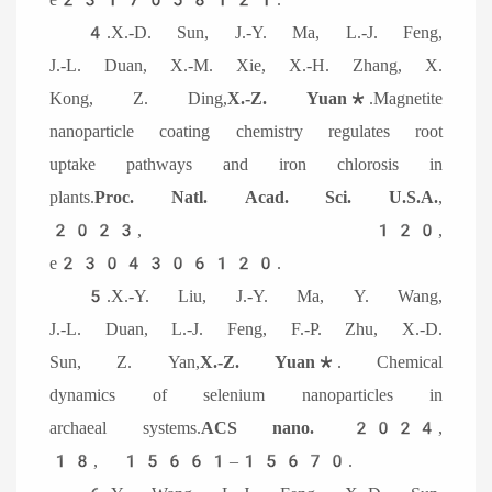
4.X.-D. Sun, J.-Y. Ma, L.-J. Feng,
J.-L. Duan, X.-M. Xie, X.-H. Zhang, X.
Kong, Z. Ding,
X.-Z. Yuan*
.Magnetite
nanoparticle coating chemistry regulates root
uptake pathways and iron chlorosis in
plants.
Proc. Natl. Acad. Sci. U.S.A.
,
2023, 120,
e2304306120.
5.X.-Y. Liu, J.-Y. Ma, Y. Wang,
J.-L. Duan, L.-J. Feng, F.-P. Zhu, X.-D.
Sun, Z. Yan,
X.-Z. Yuan*
. Chemical
dynamics of selenium nanoparticles in
archaeal systems.
ACS nano.
2024,
18, 15661–15670.