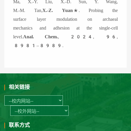
Ma, X.-Y. Liu, X.-D. Sun, Y. Wang,
M.-M. Tan,
X.-Z. Yuan*
. Probing the
surface layer modulation on archaeal
mechanics and adhesion at the single-cell
level.
Anal. Chem.
, 2024, 96,
8981–8989.
相关链接
联系方式