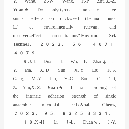
Y. Wang, Z.-W. Wang, F.-P. Zhu,
X.-Z.
Yuan*
. Do polystyrene nanoplastics have
similar effects on duckweed (Lemna minor
L.) at environmentally relevant and
observed-effect concentrations?.
Environ. Sci.
Technol
., 2022, 56, 4071-
4079.
9.J.-L. Duan, L. Wu, P. Zhang, J.-
Y. Ma, X.-D. Sun, X.-Y. Liu, F.-S.
Geng, M.-Y. Liu, Y.-C. Sun, C. Cai,
Z. Yan,
X.-Z. Yuan*
. In situ probing of
the intrinsic adhesion strength of single
anaerobic microbial cells.
Anal. Chem.
,
2023, 95, 8325-8331.
10.X.-H. Li, J.-L. Duan*, J.-Y.