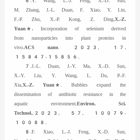
6.Y. Wang, L.-J. Feng, X.-D. Sun,
M. Zhang, J.-L. Duan, F. Xiao, Y. Lin,
F.-P. Zhu, X.-P. Kong, Z. Ding,
X.-Z.
Yuan*.
Incorporation of selenium derived
from nanoparticles into plant proteins in
vivo.
ACS nano
. 2023, 17,
15847-15856.
7.J.-L. Duan, J.-Y. Ma, X.-D. Sun,
X.-Y. Liu, Y. Wang, L. Du, P.-F.
Xia,
X.-Z. Yuan*
. Bubbles expand the
dissemination of antibiotic resistance in the
aquatic environment.
Environ. Sci.
Technol.
,2023, 57, 10079-
10088.
8.F. Xiao, L.-J. Feng, X.-D. Sun,