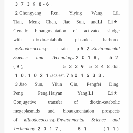
37398-6.
2
Chongyang Ren, Yiying Wang, Lili
Tian, Meng Chen, Jiao Sun, and
Li Li
*.
Genetic bioaugmentation of activated sludge
with dioxin-catabolic plasmids harbored
by
Rhodococcus
sp. strain p52.
Environmental
Science and Technology.
2018, 52
(9), 5339–5348.doi:
10.1021/acs.est.7b04633.
3
Jiao Sun, Yilun Qiu, Pengfei Ding,
Peng Peng,Haiyan Yang,
Li L
i
*.
Conjugative transfer of dioxin-catabolic
megaplasmids and bioaugmentation prospects
of a
Rhodococcus
sp.
Environmental Science and
Technology.
2017, 51 (11),