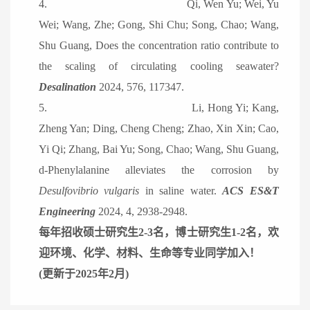
4.
Qi, Wen Yu; Wei, Yu
Wei; Wang, Zhe; Gong, Shi Chu; Song, Chao; Wang,
Shu Guang, Does the concentration ratio contribute to
the scaling of circulating cooling seawater?
Desalination
2024, 576, 117347.
5.
Li, Hong Yi; Kang,
Zheng Yan; Ding, Cheng Cheng; Zhao, Xin Xin; Cao,
Yi Qi; Zhang, Bai Yu; Song, Chao; Wang, Shu Guang,
d-Phenylalanine alleviates the corrosion by
Desulfovibrio vulgaris
in saline water.
ACS ES&T
Engineering
2024, 4, 2938-2948.
每年招收硕士研究生2-3名，博士研究生1-2名，欢
迎环境、化学、材料、生命等专业同学加入！
(更新于2025年2月)