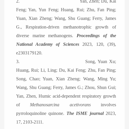
2.
Yan, Zhen; Du, Kai
Feng; Yan, Yun Feng; Huang, Rui; Zhu, Fan Ping;
Yuan, Xian Zheng; Wang, Shu Guang; Ferry, James
G., Respiration-driven methanotrophic growth of
diverse marine methanogens.
Proceedings of the
National Academy of Sciences
2023, 120, (39),
e2303179120.
3.
Song, Yuan Xu;
Huang, Rui; Li, Ling; Du, Kai Feng; Zhu, Fan Ping;
Song, Chao; Yuan, Xian Zheng; Wang, Ming Yu;
Wang, Shu Guang; Ferry, James G.; Zhou, Shun Gui;
Yan, Zhen, Humic acid-dependent respiratory growth
of
Methanosarcina acetivorans
involves
pyrroloquinoline quinone.
The ISME journal
2023,
17, 2103-2111.