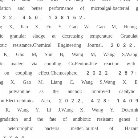
ulation and better performance of microalgal-bacterial g
22, 450: 138162.
ng X, Jiao X, Fu Y, Gao W, Gao M, Huang R. H
bic granular sludge at decreasing temperature: Granula
ibiotic resistance.Chemical Engineering Journ
 K, Gao M, Sun B, Wang M, Wang S,Wang X.
nic matters via coupling Cr-Fenton-like reaction w
cs on coupling effect.Chemosphere, 2022,
eng X, Gao M, Liang C, Wang S,Wang X. Expan
ng polyaniline as the anchor: Improved catalytic p
ction.Electrochimica Acta, 2022, 428: 14
n R, Wang Y, Li J,Wang X, Wang Y. Determinati
egradation and the fate of antibiotic resistant genes in
 heterotrophic bacteria matter.Journal of
7764.