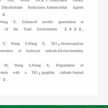
of Two Novel ISCR1-Associated Genes,
drofolate Reductases.Antimicrobial Agents
20.
X. Enhanced aerobic granulation at
cience of the Total Environment, 2020,
Y, Wang S,Wang X. TiO
electrocatalysis
2
ration of hydroxyl radicals.Electrochemistry
, Wang S,Wang X. Degradation of
e system with a TiO
/graphite cathode.Journal
2
23.