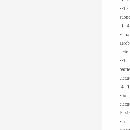
•Zh
supp
14
•Ga
aer
lac
•Zh
bar
elec
41
•Su
elec
Env
•Li