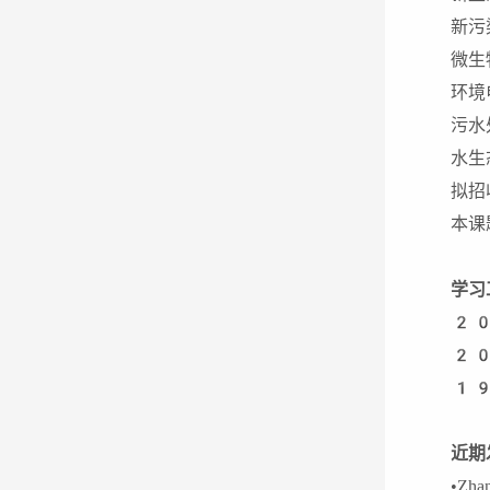
新污
微生
环境
污水
水生
拟招
本课
学习
20
20
19
近期
•Zh