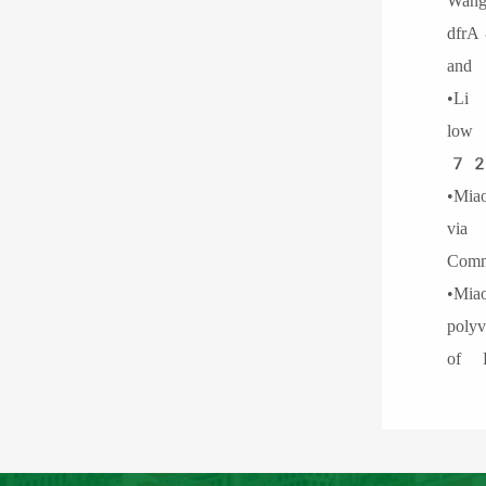
Wan
dfrA
an
•Li
low
72
•Mi
via 
Co
•Mi
poly
of