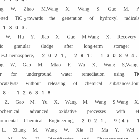
ang W, Zhao M,Wang X, Wang S, Gao M. Anodic e
orted TiO
towards the generation of hydroxyl rad
2
1303.
o W, Hu Y, Jiao X, Gao M,Wang X. Recovery of st
obic granular sludge after long-term storage: E
tones.Chemosphere, 2021, 281: 130894.
ang W, Gao M, Miao F, Wu X, Wang S,Wang X. A
rier for underground water remediation using Ti
trocatalysts without releasing of chemical substanc
8: 126318.
n Z, Gao M, Yu X, Wang M, Wang S,Wang X. Crea
trochemical advanced oxidative processes with effi
ironmental Chemical Engineering, 2021, 9(
 L, Zhang M, Wang W, Xia R, Ma Y, Wei 