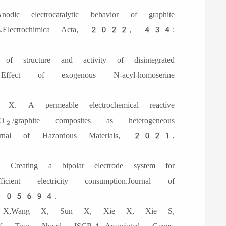
lectrocatalytic behavior of graphite
icals.Electrochimica Acta, 2022, 434:
ructure and activity of disintegrated
ffect of exogenous N-acyl-homoserine
 permeable electrochemical reactive
O
/graphite composites as heterogeneous
2
es.Journal of Hazardous Materials, 2021,
ting a bipolar electrode system for
cient electricity consumption.Journal of
4): 105694.
X,Wang X, Sun X, Xie X, Xie S,