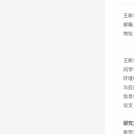
王新
邮箱：x
地址
王新
问学
环境
与应
信息
论文
研究
新型