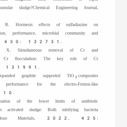
ranular sludge?Chemical Engineering Journal,
ormesis effects of sulfadiazine on
tion, performance, microbial community and
al, 2022, 430: 132731.
 Simultaneous removal of Cr and
ith Cr flocculation: The key role of Cr
 287: 131991.
ded graphite supported TiO
composites
2
erformance for the electro-Fenton-like
0910.
on of the lower limits of antibiotic
 activated sludge: Both nitrifying bacteria
 Hazardous Materials, 2022, 425: