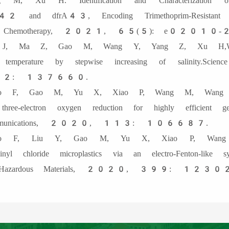
g M, Xu H. Identification and Characterization 
42 and dfrA43, Encoding Trimethoprim-Resistant Dihy
d Chemotherapy, 2021, 65(5): e02010-
 J, Ma Z, Gao M, Wang Y, Yang Z, Xu H,Wang 
 temperature by stepwise increasing of salinity.S
2: 137660.
ao F, Gao M, Yu X, Xiao P, Wang M, Wang 
three-electron oxygen reduction for highly efficient gene
mmunications, 2020, 113: 106687.
ao F, Liu Y, Gao M, Yu X, Xiao P, Wang M
vinyl chloride microplastics via an electro-Fenton-lik
 Hazardous Materials, 2020, 399: 1230