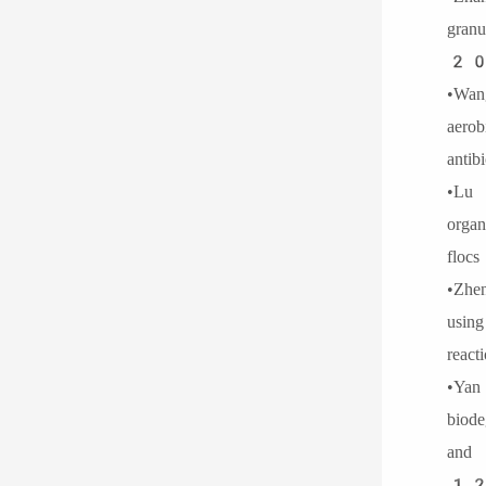
gran
20
•Wa
aero
ant
•Lu
orga
flo
•Zh
usi
rea
•Ya
biod
and
12