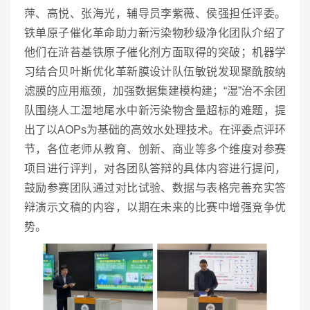
萍、高悦、张海光，辅导员李紫薇、侯强担任评委。
铁单原子催化革命助力新污染物秒级净化团队介绍了
他们在浒苔基铁原子催化剂方面取得的突破；机器学
习结合贝叶斯优化革新膜设计队伍敏锐发现聚酰胺纳
滤膜的应用瓶颈，加强数据集建模构建；“湿”治不余团
队围绕人工湿地尾水中新污染物含量超标的难题，提
出了以AOPs为基础的高效水处理技术。在评委点评环
节，各位老师从教育、创新、商业等多个维度对参赛
项目进行评判，对各团队答辩的具体内容进行提问，
鼓励参赛团队通过对比试验、数据与表格完善充实答
辩演示文稿的内容，以期在未来的比赛中增强竞争优
势。