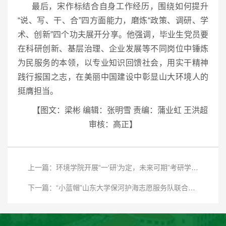
最后，宋作标结合自身工作经历，围绕如何提升
“说、写、干、合”四方面能力，磨炼“政策、调研、学
术、创新”四个功夫展开分享。他强调，毕业生党员要
在科研创新、基层治理、企业发展等不同岗位中锤炼
为民服务的本领，以专业知识回馈社会，用实干精神
践行报国之志，在美丽中国建设中彰显山大环境人的
挺膺担当。
【图文：梁彬 编辑：张明雪 责编：蒲业虹 王洪超
审核：高正】
上一篇：环境学院开展“一‘研’为定，未来可期”考研学子暖心慰问活动
下一篇：“小蓝帽”山东大学保河护海志愿服务队联合青岛市生态环境局即墨分局开展“世界环境日”主题宣讲及实践活动