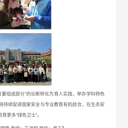
重要组成部分”的论断转化为育人实践，举办学科特色
将持续促进国家安全与专业教育有机结合，在生态安
育更多“绿色卫士”。