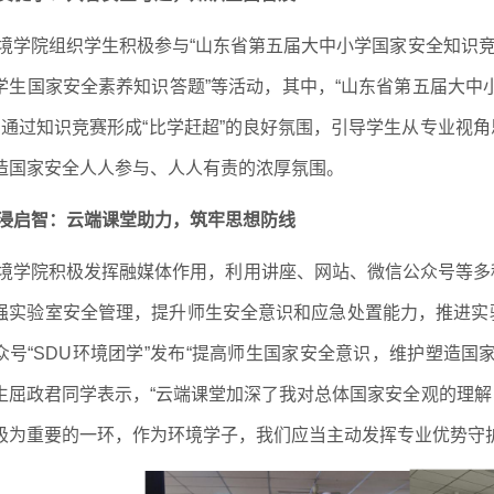
境学院组织学生积极参与“山东省第五届大中小学国家安全知识竞赛”“
学生国家安全素养知识答题”等活动，其中，“山东省第五届大中
%。通过知识竞赛形成“比学赶超”的良好氛围，引导学生从专业视
造国家安全人人参与、人人有责的浓厚氛围。
浸启智：云端课堂助力，筑牢思想防线
境学院积极发挥融媒体作用，利用讲座、网站、微信公众号等多
强实验室安全管理，提升师生安全意识和应急处置能力，推进实
众号“SDU环境团学”发布“提高师生国家安全意识，维护塑造国
生屈政君同学表示，“云端课堂加深了我对总体国家安全观的理
极为重要的一环，作为环境学子，我们应当主动发挥专业优势守护