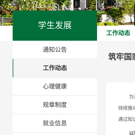
学生发展
工作动态
通知公告
筑牢国
工作动态
心理健康
为
规章制度
持续推
通过知
就业信息
以