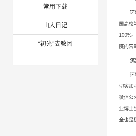
常用下载
环
国高校
山大日记
100
“初光”支教团
院内营
沉
环
切实加
微信公
业博士
全也是