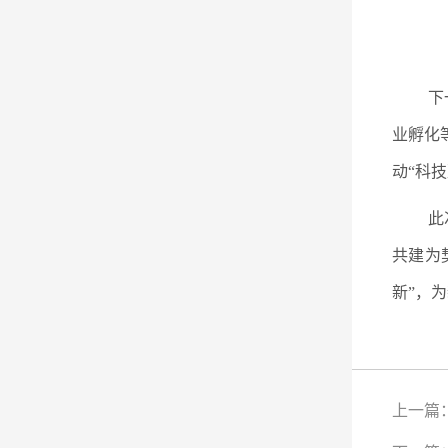
下
业孵化
动“科
此
共建为
新”，
上一篇