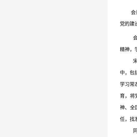
会
党的建
精神，
中，包
学习常
育，将
神、全
任，找