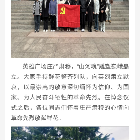
英雄广场庄严肃穆，“山河魂”雕塑巍峨矗
立。大家手持鲜花整齐列队，向英烈肃立默
哀，以最崇高的敬意深切缅怀为信仰、为国
家、为人民奋斗牺牲的革命先烈。在悼念仪
式之后，各位同志们怀着庄严肃穆的心情向
革命先烈敬献鲜花。