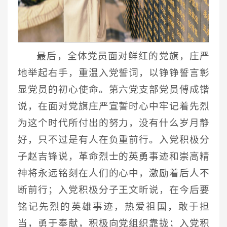
最后，全体党员面对鲜红的党旗，庄严
地举起右手，重温入党誓词，以铮铮誓言彰
显党员的初心使命。第六党支部党员傅成锴
说，在面对党旗庄严宣誓时心中牢记着先烈
为这个时代所付出的努力，没有什么岁月静
好，只不过是有人在负重前行。入党积极分
子赵吉锋说，革命烈士的英勇事迹和崇高精
神将永远铭刻在人们的心中，激励着后人不
断前行；入党积极分子王文昕说，在今后要
铭记先烈的英雄事迹，热爱祖国，敢于担
当，勇于奉献，积极向党组织靠拢；入党积