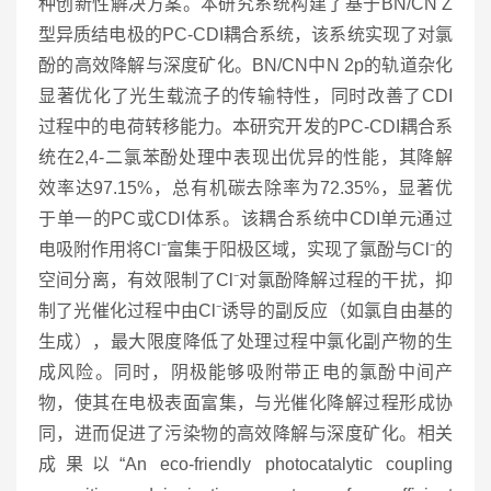
种创新性解决方案。本研究系统构建了基于BN/CN Z
型异质结电极的PC-CDI耦合系统，该系统实现了对氯
酚的高效降解与深度矿化。BN/CN中N 2p的轨道杂化
显著优化了光生载流子的传输特性，同时改善了CDI
过程中的电荷转移能力。本研究开发的PC-CDI耦合系
统在2,4-二氯苯酚处理中表现出优异的性能，其降解
效率达97.15%，总有机碳去除率为72.35%，显著优
于单一的PC或CDI体系。该耦合系统中CDI单元通过
电吸附作用将Cl⁻富集于阳极区域，实现了氯酚与Cl⁻的
空间分离，有效限制了Cl⁻对氯酚降解过程的干扰，抑
制了光催化过程中由Cl⁻诱导的副反应（如氯自由基的
生成），最大限度降低了处理过程中氯化副产物的生
成风险。同时，阴极能够吸附带正电的氯酚中间产
物，使其在电极表面富集，与光催化降解过程形成协
同，进而促进了污染物的高效降解与深度矿化。相关
成果以“An eco-friendly photocatalytic coupling