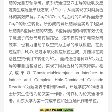
结的光自芬顿系统，该系统通过空穴主导的级联反应
1
定向生成足量单线态氧（
O
），从而实现了对阿莫西
2
林的高效降解。Cu
O和ZnIn
S
之间的CuS界面源于
x
2
4
Cu
O的原位转化，所形成的异质结界面实现了I型异
x
质结向S型异质结的转变。S型异质结的构筑有效优化
了载流子的分离与传输路径，这不仅提升了电荷分离
效率，也有力推动了以空穴为主导的级联反应。在此
过程中，H
O
通过水氧化反应原位生成，并随即在高
2
2
1
1
活性空穴作用下转化为
O
，最终通过这种以
O
为主
2
2
导的非自由基路径，实现了阿莫西林的高效降解。相
关成果以“ConstructaHeterojunction Interface to
Induce and Complete Hole-Dominated Cascade
Reaction”为题发表于期刊Small，环境学院2024级博
士研究生任怡为论文第一作者，何作利为论文通讯作
者，山东大学为第一完成单位和独立通讯作者单位。