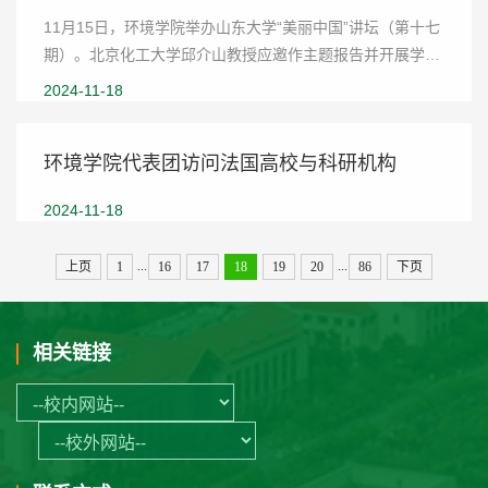
11月15日，环境学院举办山东大学“美丽中国”讲坛（第十七
期）。北京化工大学邱介山教授应邀作主题报告并开展学术
交流。讲坛由环境学院李倩教授主持。会议期间，邱介山教
2024-11-18
授作了《功能碳材料的创制与应用》的报告...
环境学院代表团访问法国高校与科研机构
2024-11-18
...
...
上页
1
16
17
18
19
20
86
下页
相关链接